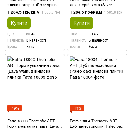
Ялина полярна (Polar spruce)
Ялина срібляста (Silver
вінілова плитка
spruce) вінілова плитка
1 284.5 грн/кв.м
1 284.5 грн/кв.м
1 585.8 грн
1 585.8 грн
Купити
Купити
Ціна
30.45
Ціна
30.45
Наявність
В наявності
Наявність
В наявності
Бренд
Fatra
Бренд
Fatra
−19%
−19%
Fatra 18003 Thermofix ART
Fatra 18004 Thermofix ART
Горіх вулканічна лава (Lava
Дуб палеозойский (Paleo oak)
Walnut) вінілова плитка
вінілова плитка