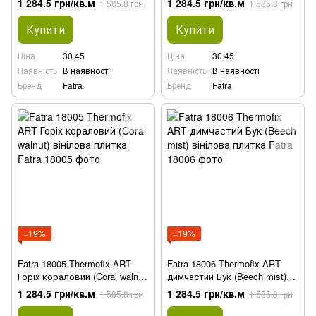
1 284.5 грн/кв.м
1 284.5 грн/кв.м
1 585.8 грн
1 585.8 грн
Купити
Купити
Ціна
30.45
Ціна
30.45
Наявність
В наявності
Наявність
В наявності
Бренд
Fatra
Бренд
Fatra
−19%
−19%
Fatra 18005 Thermofix ART
Fatra 18006 Thermofix ART
Горіх кораловий (Coral walnut)
димчастий Бук (Beech mist)
вінілова плитка
вінілова плитка
1 284.5 грн/кв.м
1 284.5 грн/кв.м
1 585.8 грн
1 585.8 грн