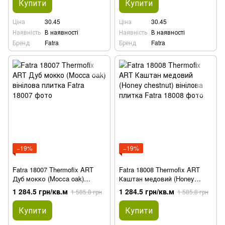
Купити
Купити
Ціна
30.45
Ціна
30.45
Наявність
В наявності
Наявність
В наявності
Бренд
Fatra
Бренд
Fatra
−19%
−19%
Fatra 18007 Thermofix ART
Fatra 18008 Thermofix ART
Дуб мокко (Mocca oak)
Каштан медовий (Honey
вінілова плитка
chestnut) вінілова плитка
1 284.5 грн/кв.м
1 284.5 грн/кв.м
1 585.8 грн
1 585.8 грн
Купити
Купити