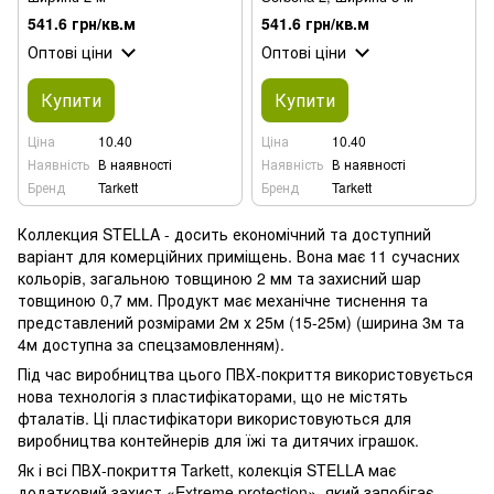
541.6 грн/кв.м
541.6 грн/кв.м
Оптові ціни
Оптові ціни
Купити
Купити
Ціна
10.40
Ціна
10.40
Наявність
В наявності
Наявність
В наявності
Бренд
Tarkett
Бренд
Tarkett
Коллекция STELLA - досить економічний та доступний
варіант для комерційних приміщень. Вона має 11 сучасних
кольорів, загальною товщиною 2 мм та захисний шар
товщиною 0,7 мм. Продукт має механічне тиснення та
представлений розмірами 2м х 25м (15-25м) (ширина 3м та
4м доступна за спецзамовленням).
Під час виробництва цього ПВХ-покриття використовується
нова технологія з пластифікаторами, що не містять
фталатів. Ці пластифікатори використовуються для
виробництва контейнерів для їжі та дитячих іграшок.
Як і всі ПВХ-покриття Tarkett, колекція STELLA має
додатковий захист «Extreme protection», який запобігає