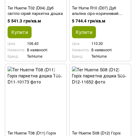
Ter Huerne T02 (D04) Дуб
Ter Hurne R10 (D07) Дуб
світло-сірий паркетна дошка
альпіна сіро-коричневий
паркетна дошка
5 541.3 грн/кв.м
5 744.4 грн/кв.м
Купити
Купити
Ціна
106.40
Ціна
110.30
Наявність
В наявності
Наявність
В наявності
Бренд
TerHurne
Бренд
TerHurne
Ter Huerne T08 (D11) Горіх
Ter Huerne S08 (D12) Горіх