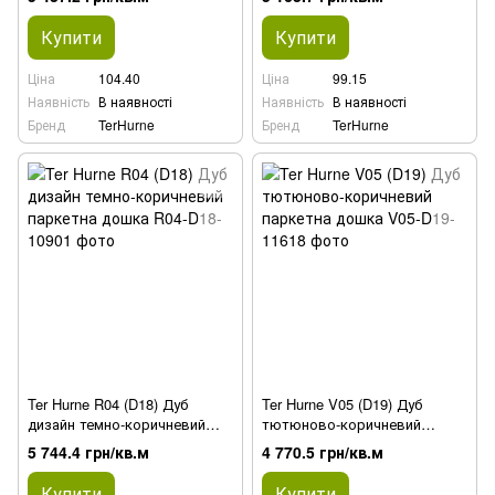
Купити
Купити
Ціна
104.40
Ціна
99.15
Наявність
В наявності
Наявність
В наявності
Бренд
TerHurne
Бренд
TerHurne
Ter Hurne R04 (D18) Дуб
Ter Hurne V05 (D19) Дуб
дизайн темно-коричневий
тютюново-коричневий
паркетна дошка
паркетна дошка
5 744.4 грн/кв.м
4 770.5 грн/кв.м
Купити
Купити