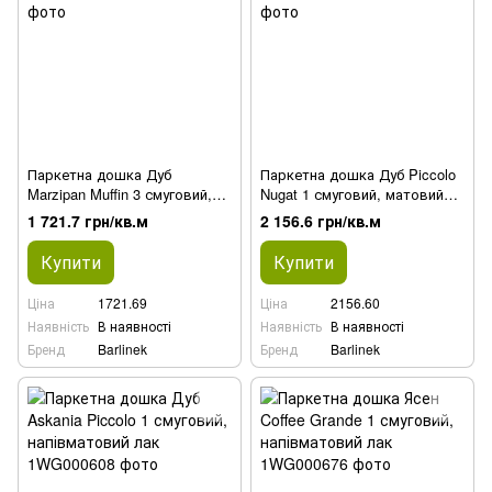
Паркетна дошка Дуб
Паркетна дошка Дуб Piccolo
Marzipan Muffin 3 смуговий,
Nugat 1 смуговий, матовий
матовий лак
лак
1 721.7 грн/кв.м
2 156.6 грн/кв.м
Купити
Купити
Ціна
1721.69
Ціна
2156.60
Наявність
В наявності
Наявність
В наявності
Бренд
Barlinek
Бренд
Barlinek