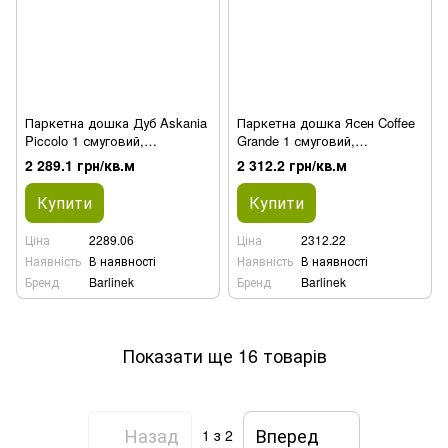
Паркетна дошка Дуб Askania
Паркетна дошка Ясен Coffee
Piccolo 1 смуговий,
Grande 1 смуговий,
напівматовий лак
напівматовий лак
2 289.1 грн/кв.м
2 312.2 грн/кв.м
Купити
Купити
Ціна
2289.06
Ціна
2312.22
Наявність
В наявності
Наявність
В наявності
Бренд
Barlinek
Бренд
Barlinek
Показати ще 16 товарів
Назад
Вперед
1
з 2