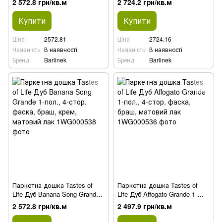
2 572.8 грн/кв.м
2 724.2 грн/кв.м
крем, матовий лак
фаска, попіл, матовий лак
Купити
Купити
Ціна
2572.81
Ціна
2724.16
Наявність
В наявності
Наявність
В наявності
Бренд
Barlinek
Бренд
Barlinek
Паркетна дошка Tastes of
Паркетна дошка Tastes of
Life Дуб Banana Song Grande
Life Дуб Affogato Grande 1-
1-пол., 4-стор. фаска, браш,
пол., 4-стор. фаска, браш,
2 572.8 грн/кв.м
2 497.9 грн/кв.м
крем, матовий лак
матовий лак