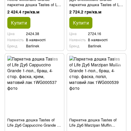
паркетна дошка Tastes of Life
паркетна дошка Tastes of Life
1-пол., білий матовий лак
1-пол., браш, выбеленый,
2 424.4 грн/кв.м
2 724.2 грн/кв.м
матовий лак
Купити
Купити
Ціна
2424.38
Ціна
2724.16
Наявність
В наявності
Наявність
В наявності
Бренд
Barlinek
Бренд
Barlinek
Паркетна дошка Tastes of
Паркетна дошка Tastes of
Life Дуб Cappuccino Grande 1-
Life Дуб Marzipan Muffin
пол., браш, 4-стор. фаска,
Grande 1-пол., браш, 4-стор.