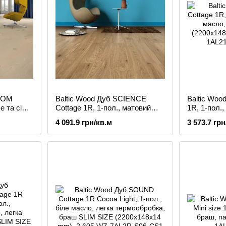
SDOM
Baltic Wood Дуб SCIENCE
Baltic Woo
е та сіре
Cottage 1R, 1-пол., матовий
1R, 1-пол.
лак, браш
масло, бр
4 091.9 грн/кв.м
3 573.7 грн
(2200x148x