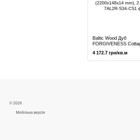
Baltic Wood Дуб
FORGIVENESS Cotta
Cocoa Light, 1-пол.,
4 172.7 грн/кв.м
порцелянове масло, л
термообробка, браш 
SIZE (2200x148x14 mm
© 2026
Мобільна версія