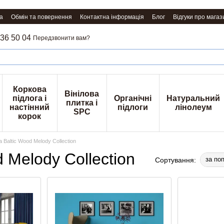
а
Обмін та повернення
Контактна інформація
Блог
Відгуки про магаз
36 50 04
Передзвонити вам?
Коркова
Вінілова
підлога і
Органічні
Натуральний
плитка і
настінний
підлоги
лінолеум
SPC
корок
Baltic Wood Melody Collection
 Melody Collection
за по
Сортування: