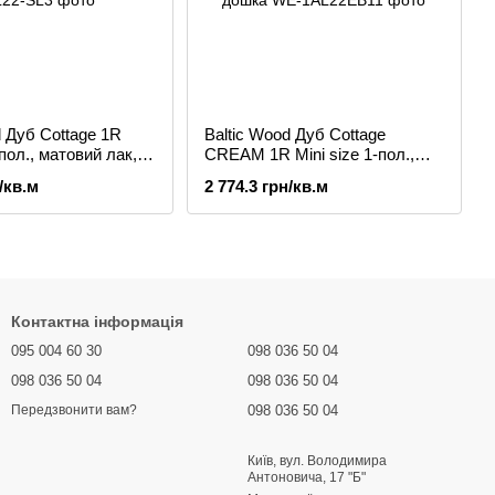
d Дуб Cottage 1R
Baltic Wood Дуб Cottage
-пол., матовий лак,
CREAM 1R Mini size 1-пол.,
кетна дошка
матовий лак, браш, паркетна
/кв.м
2 774.3 грн/кв.м
дошка
Контактна інформація
095 004 60 30
098 036 50 04
098 036 50 04
098 036 50 04
098 036 50 04
Передзвонити вам?
Київ, вул. Володимира
Антоновича, 17 "Б"