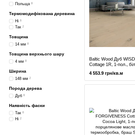
Польща
8
Термомодифікована деревина
Ні
6
Так
2
Товщина
14 мм
8
Товщина верхнього шару
Baltic Wood Дуб WI
4 мм
8
Cottage 1R, 1-пол., біл
масло, браш
Ширина
4 553.9 грн/кв.м
148 мм
2
Порода дерева
Дуб
8
Наявність фаски
Так
6
Ні
2