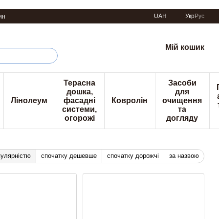
UAH
Укр
Рус
ин
Мій кошик
Терасна
Засоби
дошка,
для
Лінолеум
фасадні
Ковролін
очищення
системи,
та
огорожі
догляду
пулярністю
спочатку дешевше
спочатку дорожчі
за назвою