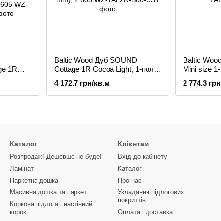
Baltic Wood Дуб SOUND
Baltic Woo
ge 1R
Cottage 1R Cocoa Light, 1-пол.,
Mini size 1
біле масло, легка
браш, пар
4 172.7 грн/кв.м
2 774.3 грн
егка
термообробка, браш SLIM
SLIM
SIZE (2200x148x14 mm), 2.605
), 2.605
Каталог
Клієнтам
Розпродаж! Дешевше не буде!
Вхід до кабінету
Ламінат
Каталог
Паркетна дошка
Про нас
Масивна дошка та паркет
Укладання підлогових
покриттів
Коркова підлога і настінний
корок
Оплата і доставка