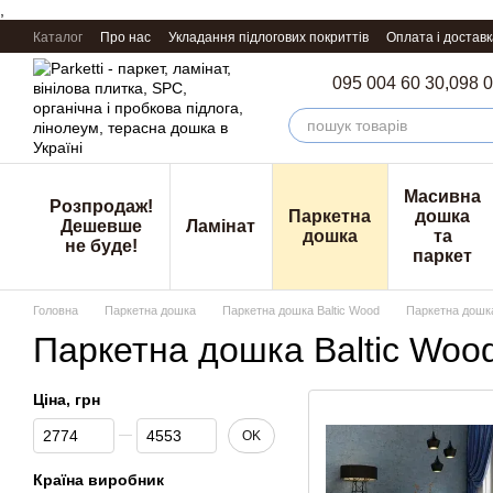
,
Перейти к основному контенту
Каталог
Про нас
Укладання підлогових покриттів
Оплата і доставк
095 004 60 30,
098 0
Масивна
Розпродаж!
Паркетна
дошка
Дешевше
Ламінат
дошка
та
не буде!
паркет
Головна
Паркетна дошка
Паркетна дошка Baltic Wood
Паркетна дошка 
Паркетна дошка Baltic Wood
Ціна, грн
Від Ціна, грн
До Ціна, грн
OK
Країна виробник