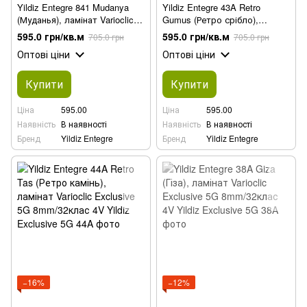
Yildiz Entegre 841 Mudanya
Yildiz Entegre 43A Retro
(Муданья), ламінат Varioclic
Gumus (Ретро срібло),
Exclusive 5G 8mm/32клас 4V
ламінат Varioclic Exclusive 5G
595.0 грн/кв.м
595.0 грн/кв.м
705.0 грн
705.0 грн
8mm/32клас 4V
Оптові ціни
Оптові ціни
Купити
Купити
Ціна
595.00
Ціна
595.00
Наявність
В наявності
Наявність
В наявності
Бренд
Yildiz Entegre
Бренд
Yildiz Entegre
−16%
−12%