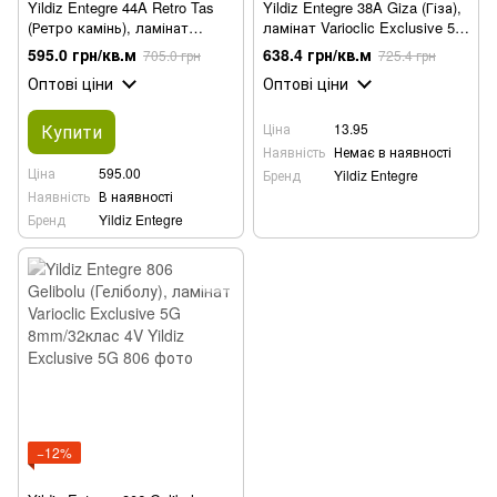
Yildiz Entegre 44A Retro Tas
Yildiz Entegre 38A Giza (Гіза),
(Ретро камінь), ламінат
ламінат Varioclic Exclusive 5G
Varioclic Exclusive 5G
8mm/32клас 4V
595.0 грн/кв.м
638.4 грн/кв.м
705.0 грн
725.4 грн
8mm/32клас 4V
Оптові ціни
Оптові ціни
Купити
Ціна
13.95
Наявність
Немає в наявності
Ціна
595.00
Бренд
Yildiz Entegre
Наявність
В наявності
Бренд
Yildiz Entegre
−12%