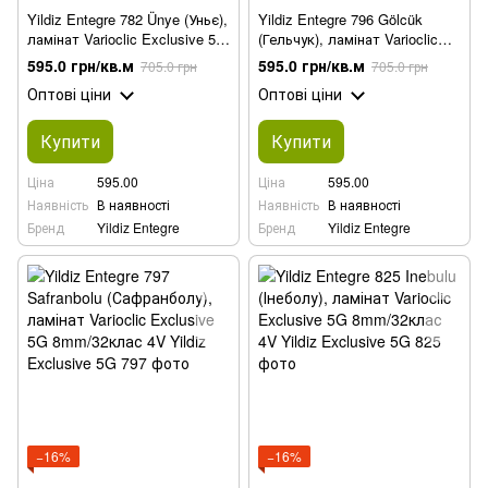
Yildiz Entegre 782 Ünye (Уньє),
Yildiz Entegre 796 Gölcük
ламінат Varioclic Exclusive 5G
(Гельчук), ламінат Varioclic
8mm/32клас 4V
Exclusive 5G 8mm/32клас 4V
595.0 грн/кв.м
595.0 грн/кв.м
705.0 грн
705.0 грн
Оптові ціни
Оптові ціни
Купити
Купити
Ціна
595.00
Ціна
595.00
Наявність
В наявності
Наявність
В наявності
Бренд
Yildiz Entegre
Бренд
Yildiz Entegre
−16%
−16%