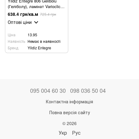
Yildiz Entegre 806 Gelibolu
(Геліболу), ламінат Varioclic
Exclusive 5G 8mm/32клас 4V
638.4 грн/кв.м
725.4 грн
Оптові ціни
Ціна
13.95
Наявність
Немає в наявності
Бренд
Yildiz Entegre
095 004 60 30
098 036 50 04
Контактна інформація
Повна версія сайту
© 2026
Укр
Рус