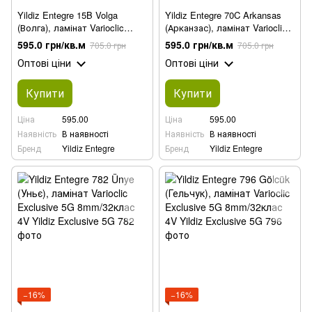
Yildiz Entegre 15B Volga
Yildiz Entegre 70C Arkansas
(Волга), ламінат Varioclic
(Арканзас), ламінат Varioclic
Exclusive 5G 8mm/32клас 4V
Exclusive 5G 8mm/32клас 4V
595.0 грн/кв.м
595.0 грн/кв.м
705.0 грн
705.0 грн
Оптові ціни
Оптові ціни
Купити
Купити
Ціна
595.00
Ціна
595.00
Наявність
В наявності
Наявність
В наявності
Бренд
Yildiz Entegre
Бренд
Yildiz Entegre
−16%
−16%