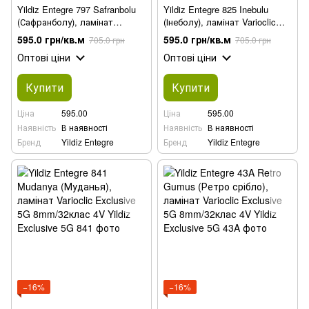
Yildiz Entegre 797 Safranbolu
Yildiz Entegre 825 Inebulu
(Сафранболу), ламінат
(Інеболу), ламінат Varioclic
Varioclic Exclusive 5G
Exclusive 5G 8mm/32клас 4V
595.0 грн/кв.м
595.0 грн/кв.м
705.0 грн
705.0 грн
8mm/32клас 4V
Оптові ціни
Оптові ціни
Купити
Купити
Ціна
595.00
Ціна
595.00
Наявність
В наявності
Наявність
В наявності
Бренд
Yildiz Entegre
Бренд
Yildiz Entegre
−16%
−16%