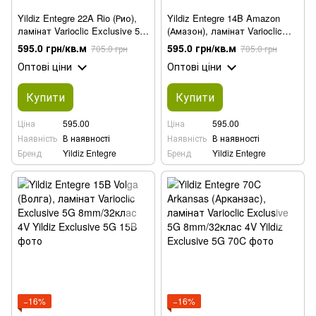
Yildiz Entegre 22A Rio (Рио),
Yildiz Entegre 14B Amazon
ламінат Varioclic Exclusive 5G
(Амазон), ламінат Varioclic
8mm/32клас 4V
Exclusive 5G 8mm/32клас 4V
595.0 грн/кв.м
595.0 грн/кв.м
705.0 грн
705.0 грн
Оптові ціни
Оптові ціни
Купити
Купити
Ціна
595.00
Ціна
595.00
Наявність
В наявності
Наявність
В наявності
Бренд
Yildiz Entegre
Бренд
Yildiz Entegre
−16%
−16%