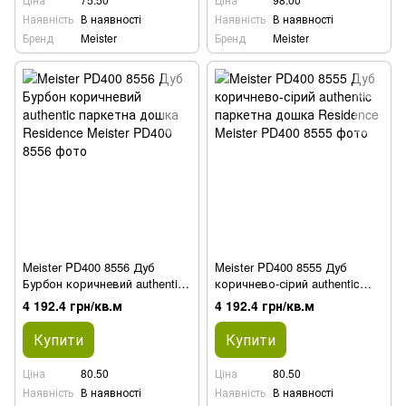
Наявність
В наявності
Наявність
В наявності
Бренд
Meister
Бренд
Meister
Meister PD400 8556 Дуб
Meister PD400 8555 Дуб
Бурбон коричневий authentic
коричнево-сірий authentic
паркетна дошка Residence
паркетна дошка Residence
4 192.4 грн/кв.м
4 192.4 грн/кв.м
Купити
Купити
Ціна
80.50
Ціна
80.50
Наявність
В наявності
Наявність
В наявності