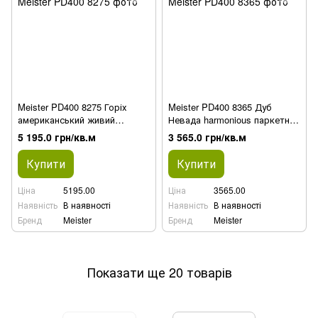
Meister PD400 8275 Горіх
Meister PD400 8365 Дуб
американський живий
Невада harmonious паркетна
паркетна дошка Residence
дошка Residence
5 195.0 грн/кв.м
3 565.0 грн/кв.м
Купити
Купити
Ціна
5195.00
Ціна
3565.00
Наявність
В наявності
Наявність
В наявності
Бренд
Meister
Бренд
Meister
Показати ще 20 товарів