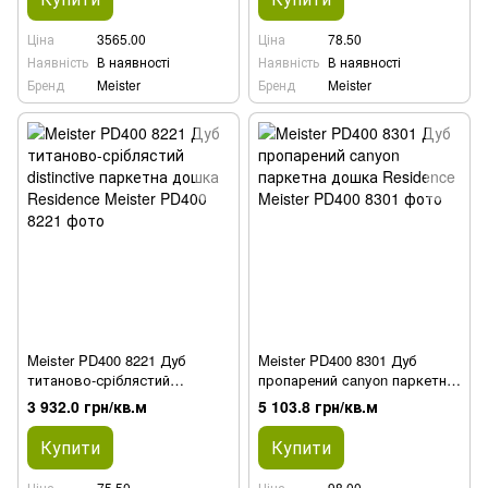
Ціна
3565.00
Ціна
78.50
Наявність
В наявності
Наявність
В наявності
Бренд
Meister
Бренд
Meister
Meister PD400 8221 Дуб
Meister PD400 8301 Дуб
титаново-сріблястий
пропарений canyon паркетна
distinctive паркетна дошка
дошка Residence
3 932.0 грн/кв.м
5 103.8 грн/кв.м
Residence
Купити
Купити
Ціна
75.50
Ціна
98.00