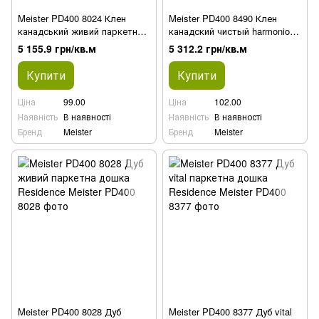
Meister PD400 8024 Клен
Meister PD400 8490 Клен
канадський живий паркетна
канадский чистый harmonious
дошка Residence
паркетная доска Residence
5 155.9 грн/кв.м
5 312.2 грн/кв.м
Купити
Купити
Ціна
99.00
Ціна
102.00
Наявність
В наявності
Наявність
В наявності
Бренд
Meister
Бренд
Meister
Meister PD400 8028 Дуб
Meister PD400 8377 Дуб vital