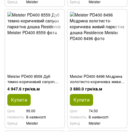
Бренд
Meister
Бренд
Meister
Meister PD400 8559 Дуб
Meister PD400 8496 Модрина
темно-коричневий canyon
золотисто-коричнева живий
паркетна дошка Residence
паркетна дошка Residence
4 947.6 грн/кв.м
3 880.0 грн/кв.м
Купити
Купити
Ціна
95.00
Ціна
74.50
Наявність
В наявності
Наявність
В наявності
Бренд
Meister
Бренд
Meister