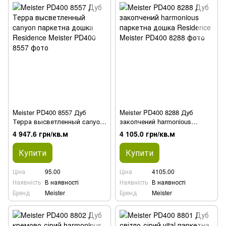
Meister PD400 8557 Дуб
Meister PD400 8288 Дуб
Терра высветленный canyon
закопчений harmonious
паркетна дошка Residence
паркетна дошка Residence
4 947.6 грн/кв.м
4 105.0 грн/кв.м
Купити
Купити
Ціна
95.00
Ціна
4105.00
Наявність
В наявності
Наявність
В наявності
Бренд
Meister
Бренд
Meister