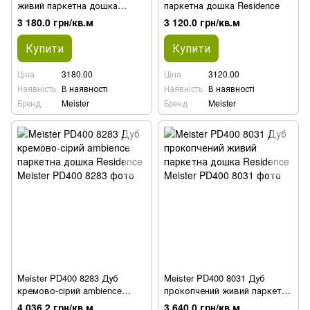
живий паркетна дошка
паркетна дошка Residence
Residence
3 180.0 грн/кв.м
3 120.0 грн/кв.м
Купити
Купити
Ціна
3180.00
Ціна
3120.00
Наявність
В наявності
Наявність
В наявності
Бренд
Meister
Бренд
Meister
Meister PD400 8283 Дуб
Meister PD400 8031 Дуб
кремово-сірий ambience
прокопчений живий паркетна
паркетна дошка Residence
дошка Residence
4 036.2 грн/кв.м
3 640.0 грн/кв.м