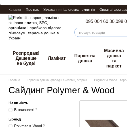
,
Перейти к основному контенту
Каталог
Про нас
Укладання підлогових покриттів
Оплата і доставк
095 004 60 30,
098 0
Масивна
Розпродаж!
Паркетна
дошка
Дешевше
Ламінат
дошка
та
не буде!
паркет
Головна
Терасна дошка, фасадні системи, огорожі
Polymer & Wood - тера
Сайдинг Polymer & Wood
Наявність
В наявності
5
Бренд
Polymer & Wood
5