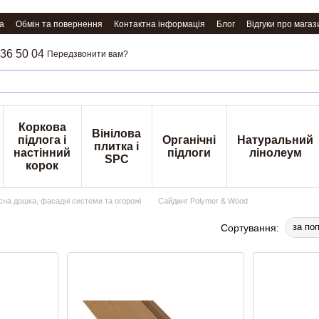
а
Обмін та повернення
Контактна інформація
Блог
Відгуки про магаз
36 50 04
Передзвонити вам?
Коркова
Вінілова
підлога і
Органічні
Натуральний
плитка і
настінний
підлоги
лінолеум
SPC
корок
сна дошка, фасадні системи та огорожі
Сайдинг Polymer & Wood
за по
Сортування: