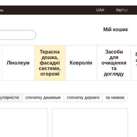
UAH
Укр
Рус
ин
Мій кошик
Терасна
Засоби
дошка,
для
Лінолеум
фасадні
Ковролін
очищення
системи,
та
огорожі
догляду
пулярністю
спочатку дешевше
спочатку дорожчі
за назвою