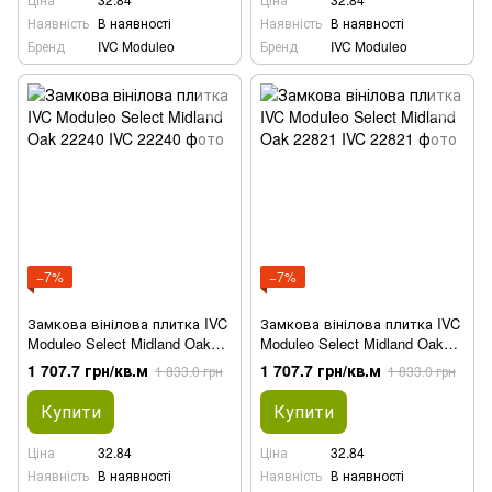
Наявність
В наявності
Наявність
В наявності
Бренд
IVC Moduleo
Бренд
IVC Moduleo
−7%
−7%
Замкова вінілова плитка IVC
Замкова вінілова плитка IVC
Moduleo Select Midland Oak
Moduleo Select Midland Oak
22240
22821
1 707.7 грн/кв.м
1 707.7 грн/кв.м
1 833.0 грн
1 833.0 грн
Купити
Купити
Ціна
32.84
Ціна
32.84
Наявність
В наявності
Наявність
В наявності