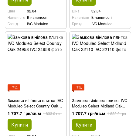
Ціна
32.84
Ціна
32.84
Наявність
В наявності
Наявність
В наявності
Бренд
IVC Moduleo
Бренд
IVC Moduleo
−7%
−7%
Замкова вінілова плитка IVC
Замкова вінілова плитка IVC
Moduleo Select Country Oak
Moduleo Select Midland Oak
24958
22110
1 707.7 грн/кв.м
1 707.7 грн/кв.м
1 833.0 грн
1 833.0 грн
Купити
Купити
Ціна
32.84
Ціна
32.84