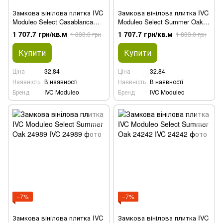
Замкова вінілова плитка IVC
Замкова вінілова плитка IVC
Moduleo Select Casablanca
Moduleo Select Summer Oak
Oak 24840
24929
1 707.7 грн/кв.м
1 707.7 грн/кв.м
1 833.0 грн
1 833.0 грн
Купити
Купити
Ціна
32.84
Ціна
32.84
Наявність
В наявності
Наявність
В наявності
Бренд
IVC Moduleo
Бренд
IVC Moduleo
−7%
−7%
Замкова вінілова плитка IVC
Замкова вінілова плитка IVC