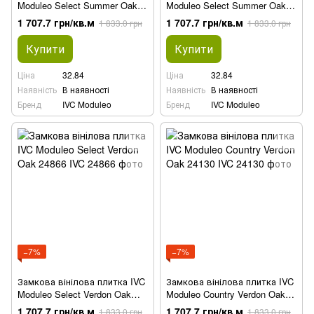
Moduleo Select Summer Oak
Moduleo Select Summer Oak
24989
24242
1 707.7 грн/кв.м
1 707.7 грн/кв.м
1 833.0 грн
1 833.0 грн
Купити
Купити
Ціна
32.84
Ціна
32.84
Наявність
В наявності
Наявність
В наявності
Бренд
IVC Moduleo
Бренд
IVC Moduleo
−7%
−7%
Замкова вінілова плитка IVC
Замкова вінілова плитка IVC
Moduleo Select Verdon Oak
Moduleo Country Verdon Oak
24866
24130
1 707.7 грн/кв.м
1 707.7 грн/кв.м
1 833.0 грн
1 833.0 грн