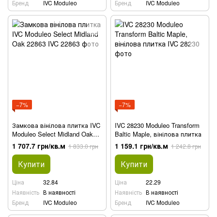
Бренд
IVC Moduleo
Бренд
IVC Moduleo
−7%
−7%
Замкова вінілова плитка IVC
IVC 28230 Moduleo Transform
Moduleo Select Midland Oak
Baltic Maple, вінілова плитка
22863
1 707.7 грн/кв.м
1 159.1 грн/кв.м
1 833.0 грн
1 242.8 грн
Купити
Купити
Ціна
32.84
Ціна
22.29
Наявність
В наявності
Наявність
В наявності
Бренд
IVC Moduleo
Бренд
IVC Moduleo