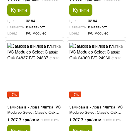
Купити
Купити
Ціна
32.84
Ціна
32.84
Наявність
В наявності
Наявність
В наявності
Бренд
IVC Moduleo
Бренд
IVC Moduleo
−7%
−7%
Замкова вінілова плитка IVC
Замкова вінілова плитка IVC
Moduleo Select Classic Oak
Moduleo Select Classic Oak
24837
24960
1 707.7 грн/кв.м
1 707.7 грн/кв.м
1 833.0 грн
1 833.0 грн
Купити
Купити