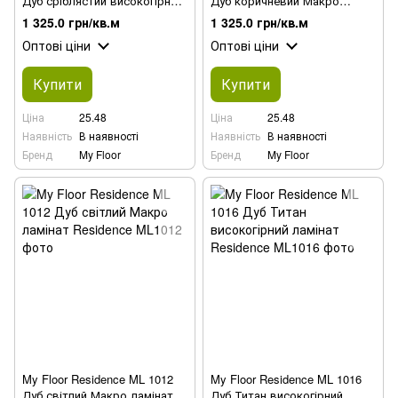
Дуб сріблястий високогірний
Дуб коричневий Макро
ламінат
ламінат
1 325.0 грн/кв.м
1 325.0 грн/кв.м
Оптові ціни
Оптові ціни
Купити
Купити
Ціна
25.48
Ціна
25.48
Наявність
В наявності
Наявність
В наявності
Бренд
My Floor
Бренд
My Floor
My Floor Residence ML 1012
My Floor Residence ML 1016
Дуб світлий Макро ламінат
Дуб Титан високогірний