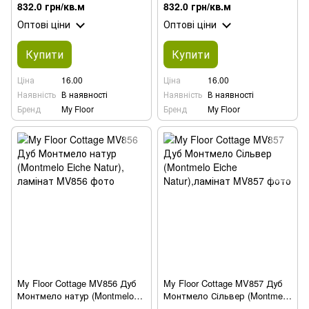
Eiche Grau), ламінат
(Pettersson Eiche Grau),
832.0 грн/кв.м
832.0 грн/кв.м
ламінат
Оптові ціни
Оптові ціни
Купити
Купити
Ціна
16.00
Ціна
16.00
Наявність
В наявності
Наявність
В наявності
Бренд
My Floor
Бренд
My Floor
My Floor Cottage MV856 Дуб
My Floor Cottage MV857 Дуб
Монтмело натур (Montmelo
Монтмело Сільвер (Montmelo
Eiche Natur), ламінат
Eiche Natur),ламінат