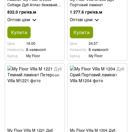
Cottage Дуб Атлас бежевий
Портовий ламінат
(Atlas Oak Beige)
832.0 грн/кв.м
1 277.6 грн/кв.м
Оптові ціни
Оптові ціни
Купити
Купити
Ціна
16.00
Ціна
24.57
Наявність
В наявності
Наявність
В наявності
Бренд
My Floor
Бренд
My Floor
My Floor Villa M 1221 Дуб
My Floor Villa M 1204 Дуб