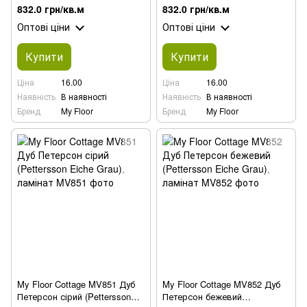
ламінат
Oak Beige), ламінат
832.0 грн/кв.м
832.0 грн/кв.м
Оптові ціни
Оптові ціни
Купити
Купити
Ціна
16.00
Ціна
16.00
Наявність
В наявності
Наявність
В наявності
Бренд
My Floor
Бренд
My Floor
My Floor Cottage MV851 Дуб
My Floor Cottage MV852 Дуб
Петерсон сірий (Pettersson
Петерсон бежевий