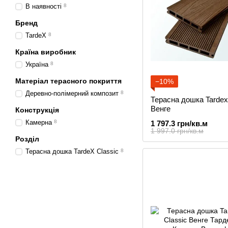
В наявності
8
Бренд
TardeX
8
Країна виробник
Україна
8
Матеріал терасного покриття
−10%
Деревно-полімерний композит
8
Терасна дошка Tardex
Венге
Конструкція
Камерна
8
1 797.3 грн/кв.м
1 997.0 грн/кв.м
Розділ
Терасна дошка TardeX Classic
8