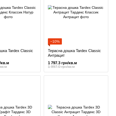
−10%
шка Tardex Classic
Терасна дошка Tardex Classic
Антрацит
/кв.м
1 797.3 грн/кв.м
/кв.м
1 997.0 грн/кв.м