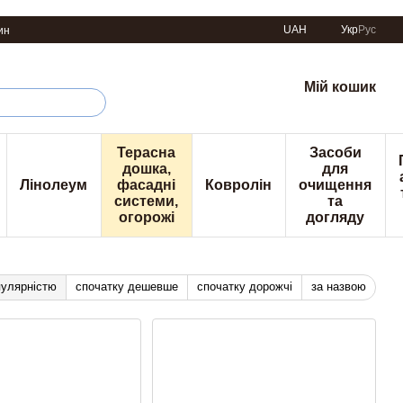
UAH
Укр
Рус
ин
Мій кошик
Терасна
Засоби
дошка,
для
Лінолеум
фасадні
Ковролін
очищення
системи,
та
огорожі
догляду
пулярністю
спочатку дешевше
спочатку дорожчі
за назвою