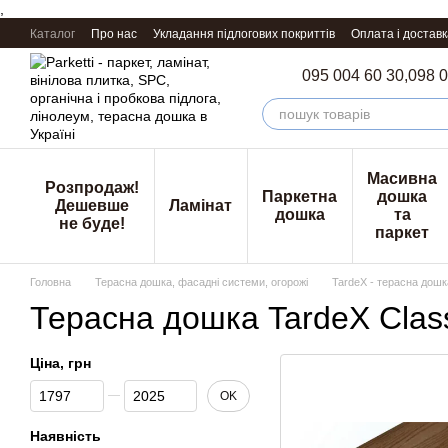
,
Перейти к основному контенту
Каталог
Про нас
Укладання підлогових покриттів
Оплата і доставк
095 004 60 30,
098 0
Масивна
Розпродаж!
Паркетна
дошка
Дешевше
Ламінат
дошка
та
не буде!
паркет
Головна
Терасна дошка, фасадні системи, огорожі
TardeX - терасна дош
Терасна дошка TardeX Clas
Ціна, грн
Від Ціна, грн
До Ціна, грн
OK
Наявність