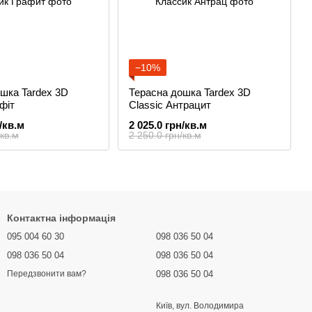
−10%
шка Tardex 3D
Терасна дошка Tardex 3D
фіт
Classic Антрацит
/кв.м
2 025.0 грн/кв.м
/кв.м
2 250.0 грн/кв.м
Контактна інформація
095 004 60 30
098 036 50 04
098 036 50 04
098 036 50 04
098 036 50 04
Передзвонити вам?
Київ, вул. Володимира