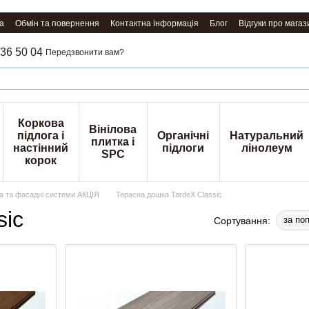
а
Обмін та повернення
Контактна інформація
Блог
Відгуки про магаз
36 50 04
Передзвонити вам?
Коркова
Вінілова
підлога і
Органічні
Натуральний
плитка і
настінний
підлоги
лінолеум
SPC
корок
ка та фасадні системи АКЦІЯ
Терасна дошка TardeX Classic
sic
за по
Сортування: