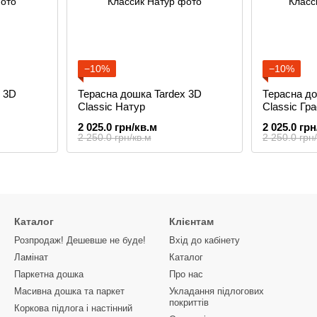
−10%
−10%
x 3D
Терасна дошка Tardex 3D
Терасна до
Classic Натур
Classic Гра
2 025.0 грн/кв.м
2 025.0 грн
2 250.0 грн/кв.м
2 250.0 грн
Каталог
Клієнтам
Розпродаж! Дешевше не буде!
Вхід до кабінету
Ламінат
Каталог
Паркетна дошка
Про нас
Масивна дошка та паркет
Укладання підлогових
покриттів
Коркова підлога і настінний