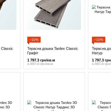
−10%
−10%
 Classic
Терасна дошка Tardex Classic
Терасна до
Графіт
Натур
1 797.3 грн/кв.м
1 797.3 грн
1 997.0 грн/кв.м
1 997.0 грн