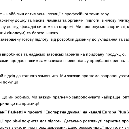
– найбільш оптимальні позиції з професійної точки зору.
ркетну дошку та масив, ламінат та органічні підлоги, вінілову плитк
сну дошку, фасадні системи та огорожі. Ми пропонуємо спортивні, сце
ий лінолеум) та багато іншого.
завершену готову підлогу: від розробки дизайну до укладання та зас
виробників та надаємо заводські гарантії на придбану продукцію.
ами, що дає нашим замовникам впевненість у придбанні оригінальної
ий підхід до кожного замовника. Ми завжди прагнемо запропонувати
 покупці!
, що ми робимо. Ми завжди прагнемо запропонувати найкраще, опт
рили це на практиці!
нії Parketti у проекті "Експертна думка" на каналі Europa Plus 
ії про різні покриття для підлоги. Детально розглянуті паркетна прод
аркет з екзотичних порід деревини. Дано рекомендації про те, як ви