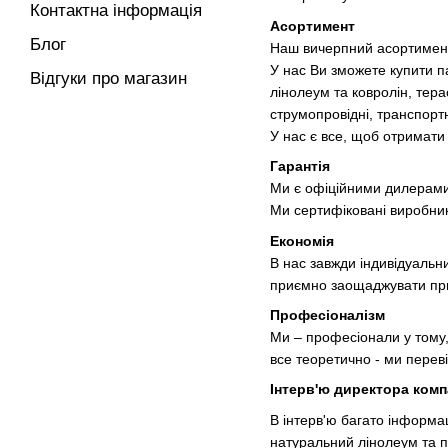
Контактна інформація
Асортимент
Блог
Наш вичерпний асортимент 
У нас Ви зможете купити па
Відгуки про магазин
лінолеум та ковролін, тера
струмопровідні, транспортн
У нас є все, щоб отримати 
Гарантія
Ми є офіційними дилерами 
Ми сертифіковані виробник
Економія
В нас завжди індивідуальн
приємно заощаджувати при
Професіоналізм
Ми – професіонали у тому
все теоретично - ми переві
Інтерв'ю директора компа
В інтерв'ю багато інформац
натуральний лінолеум та п