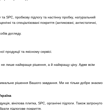
у та SPC, пробкову підлогу та настінну пробку, натуральний
нічні та спеціалізовані покриття (антиковзні, антистатичні,
обів догляду.
 продукції та якісному сервісі.
 не лише найкраще рішення, а й найкращу ціну. Адже всім
имальне рішення Вашого завдання. Ми не тільки добре знаємо
Україна
укція, вінілова плитка, SPC, органічні підлоги. Також затронуто
брати підлогове покриття.