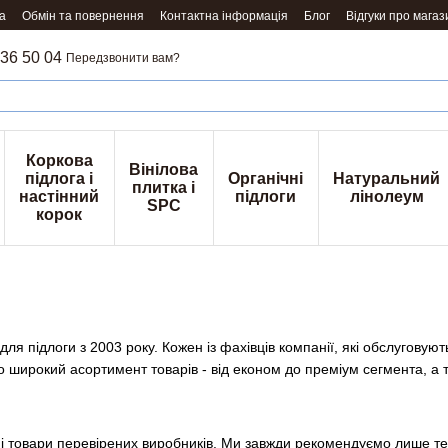
а
Обмін та повернення
Контактна інформація
Блог
Відгуки про магаз
36 50 04
Передзвонити вам?
Коркова
Вінілова
підлога і
Органічні
Натуральний
плитка і
настінний
підлоги
лінолеум
SPC
корок
я підлоги з 2003 року. Кожен із фахівців компанії, які обслуговують
о широкий асортимент товарів - від економ до преміум сегмента, а
 товари перевірених виробників. Ми завжди рекомендуємо лише те,