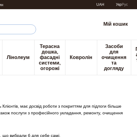
UAH
Укр
Рус
ин
Мій кошик
Терасна
Засоби
дошка,
для
Лінолеум
фасадні
Ковролін
очищення
системи,
та
огорожі
догляду
 Клієнтів, має досвід роботи з покриттям для підлоги більше
 також послуги з професійного укладання, ремонту, очищення
 що вибрали б для себе самі.