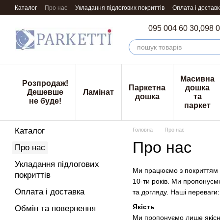
Перейти к основному контенту
Каталог
Про нас
Укладання підлогових покриттів
Оплата і доставк
095 004 60 30,
098 0
Масивна
Розпродаж!
Паркетна
дошка
Дешевше
Ламінат
дошка
та
не буде!
паркет
Каталог
Головна
Про нас
Про нас
Про нас
Укладання підлогових
Ми працюємо з покриттям дл
покриттів
10-ти років. Ми пропонуєм
Оплата і доставка
та догляду. Наші переваги:
Якість
Обмін та повернення
Ми пропонуємо лише якісні