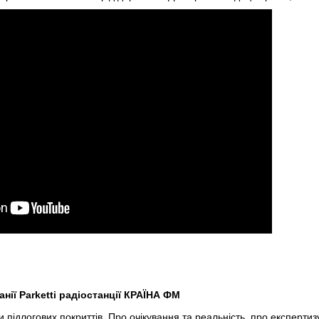
нії Parketti радіостанції КРАЇНА ФМ
 підлогових покриттів. Про очікування та реальність, про експертиз