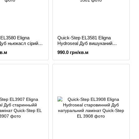
 EL3580 Eligna
Quick-Step EL3581 Eligna
Дуб ньюкасл сірий
Hydroseal Дуб вишуканий
темний ламінат
кв.м
990.0 грн/кв.м