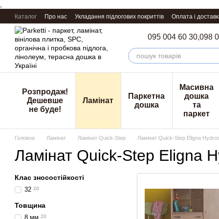
,
Перейти к основному контенту
Каталог
Про нас
Укладання підлогових покриттів
Оплата і доставк
095 004 60 30,
098 0
Масивна
Розпродаж!
Паркетна
дошка
Дешевше
Ламінат
дошка
та
не буде!
паркет
Головна
Ламінат
Ламінат Quick-Step
Ламінат Quick-Step Eligna Hydro
Ламінат Quick-Step Eligna H
Клас зносостійкості
32
20
Товщина
8 мм
20