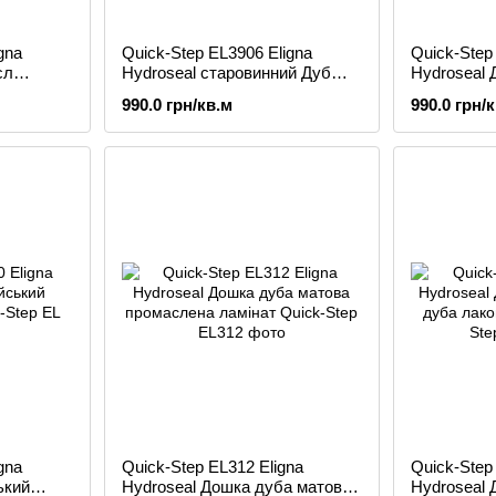
gna
Quick-Step EL3906 Eligna
Quick-Step
сл
Hydroseal старовинний Дуб
Hydroseal 
сірий ламінат
бежевий л
990.0 грн/кв.м
990.0 грн/
gna
Quick-Step EL312 Eligna
Quick-Step
ький
Hydroseal Дошка дуба матова
Hydroseal 