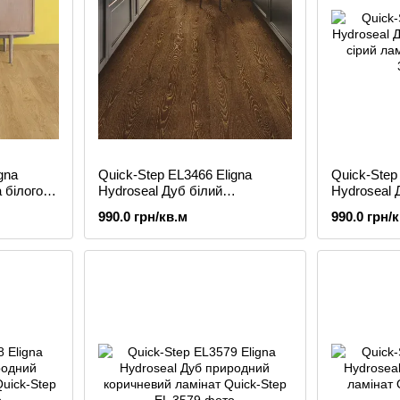
gna
Quick-Step EL3466 Eligna
Quick-Step
 білого
Hydroseal Дуб білий
Hydroseal 
затемнений золотистий
світло-сіри
990.0 грн/кв.м
990.0 грн/
ламінат