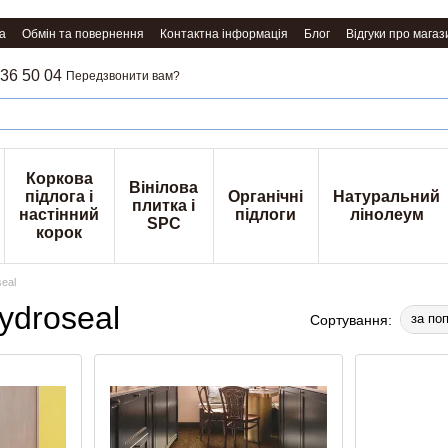
а
Обмін та повернення
Контактна інформація
Блог
Відгуки про магаз
36 50 04
Передзвонити вам?
Коркова
Вінілова
підлога і
Органічні
Натуральний
плитка і
настінний
підлоги
лінолеум
SPC
корок
seal
ydroseal
за по
Сортування: