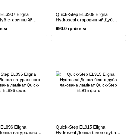
 EL3907 Eligna
Quick-Step EL3908 Eligna
Дуб старинныйй
Hydroseal старовинний Дуб
амінат
натуральний ламінат
кв.м
990.0 грн/кв.м
 EL896 Eligna
Quick-Step EL915 Eligna
Дошка натурального
Hydroseal Дошка білого дуба