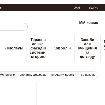
UAH
Укр
Рус
ин
Мій кошик
Терасна
Засоби
дошка,
для
Лінолеум
фасадні
Ковролін
очищення
системи,
та
огорожі
догляду
пулярністю
спочатку дешевше
спочатку дорожчі
за назвою