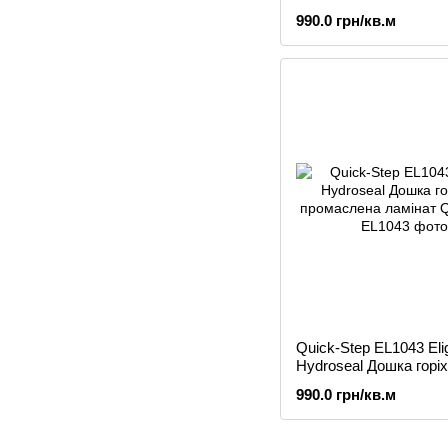
світлий ламінат
990.0 грн/кв.м
Quick-Step EL1043 Eli
Hydroseal Дошка горі
промаслена ламінат
990.0 грн/кв.м