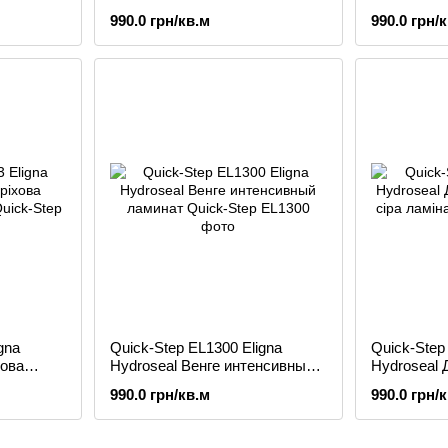
промаслена ламінат
дуба лаков
990.0 грн/кв.м
990.0 грн/
gna
Quick-Step EL1300 Eligna
Quick-Step
хова
Hydroseal Венге интенсивный
Hydroseal
ламинат
світло-сіра
990.0 грн/кв.м
990.0 грн/