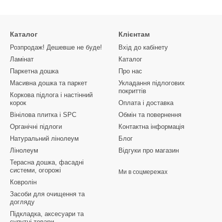
Каталог
Клієнтам
Розпродаж! Дешевше не буде!
Вхід до кабінету
Ламінат
Каталог
Паркетна дошка
Про нас
Масивна дошка та паркет
Укладання підлогових
покриттів
Коркова підлога і настінний
корок
Оплата і доставка
Вінілова плитка і SPC
Обмін та повернення
Органічні підлоги
Контактна інформація
Натуральний лінолеум
Блог
Лінолеум
Відгуки про магазин
Терасна дошка, фасадні
системи, огорожі
Ми в соцмережах
Ковролін
Засоби для очищення та
догляду
Підкладка, аксесуари та
супутні товари