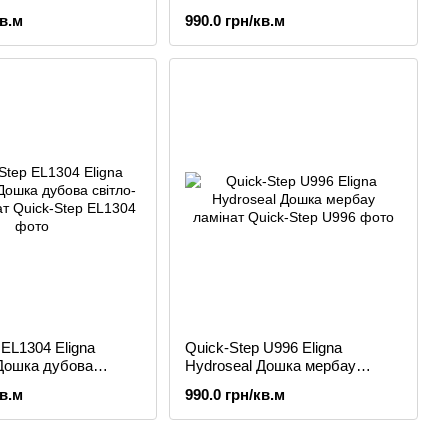
ана ламінат
лакована ламінат
кв.м
990.0 грн/кв.м
 EL1304 Eligna
Quick-Step U996 Eligna
 Дошка дубова
Hydroseal Дошка мербау
 ламінат
ламінат
кв.м
990.0 грн/кв.м