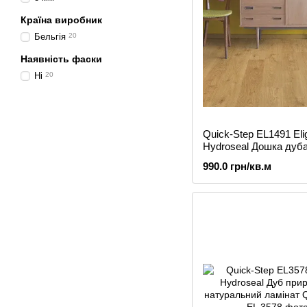
Країна виробник
Бельгія
20
Наявність фаски
Ні
20
Quick-Step EL1491 Eli
Hydroseal Дошка дуба
світла ламінат
990.0 грн/кв.м