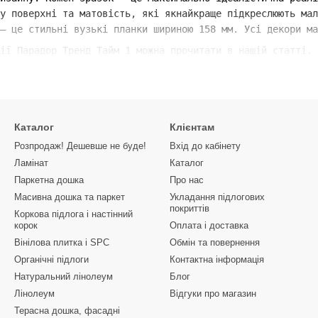
у поверхні та матовість, які якнайкраще підкреслюють мал
– це стильні вузькі планки шириною 158 мм. Усі декори ма
ії Парадор Тренд Тайм 1 можна прочитати в нашій статті.
Каталог
Клієнтам
Розпродаж! Дешевше не буде!
Вхід до кабінету
Ламінат
Каталог
Паркетна дошка
Про нас
Масивна дошка та паркет
Укладання підлогових
покриттів
Коркова підлога і настінний
корок
Оплата і доставка
Вінілова плитка і SPC
Обмін та повернення
Органічні підлоги
Контактна інформація
Натуральний лінолеум
Блог
Лінолеум
Відгуки про магазин
Терасна дошка, фасадні