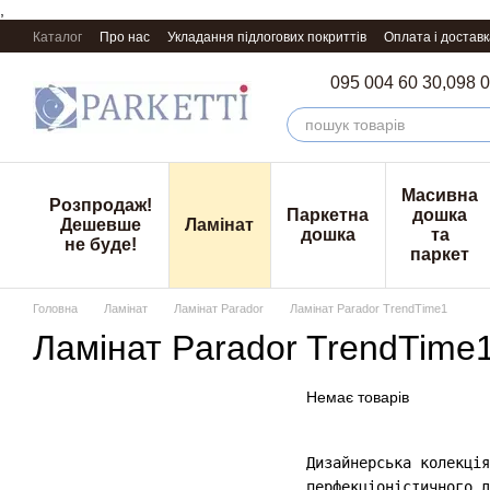
,
Перейти к основному контенту
Каталог
Про нас
Укладання підлогових покриттів
Оплата і доставк
095 004 60 30,
098 0
Масивна
Розпродаж!
Паркетна
дошка
Дешевше
Ламінат
дошка
та
не буде!
паркет
Головна
Ламінат
Ламінат Parador
Ламінат Parador TrendTime1
Ламінат Parador TrendTime
Немає товарів
Дизайнерська колекці
перфекціоністичного д