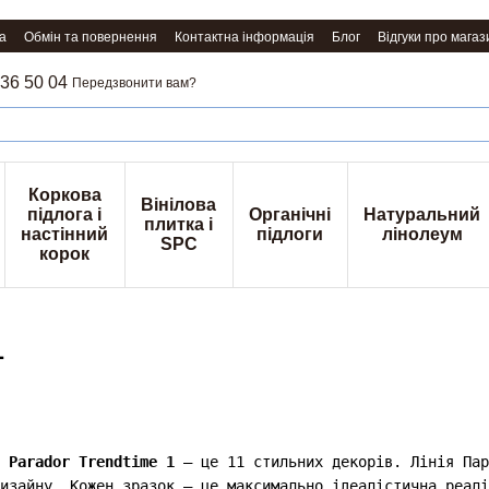
а
Обмін та повернення
Контактна інформація
Блог
Відгуки про магаз
36 50 04
Передзвонити вам?
Коркова
Вінілова
підлога і
Органічні
Натуральний
плитка і
настінний
підлоги
лінолеум
SPC
корок
1
я
Parador Trendtime 1
– це 11 стильних декорів. Лінія Пар
изайну. Кожен зразок – це максимально ідеалістична реалі