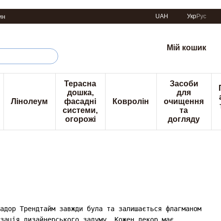
UAH
Укр
Рус
ин
Мій кошик
Терасна
Засоби
дошка,
для
Лінолеум
фасадні
Ковролін
очищення
системи,
та
огорожі
догляду
адор Трендтайм завжди була та залишається флагманом
зація дизайнерського задуму. Кожен декор має