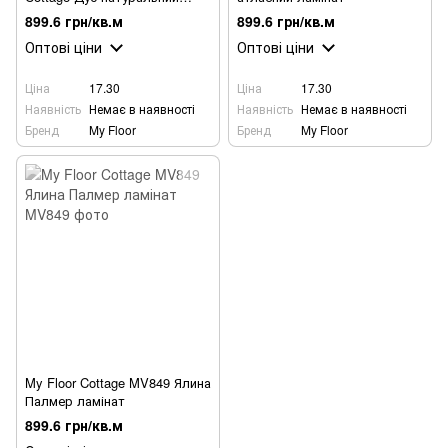
Паллас
899.6 грн/кв.м
899.6 грн/кв.м
Оптові ціни
Оптові ціни
Ціна
17.30
Ціна
17.30
Наявність
Немає в наявності
Наявність
Немає в наявності
Бренд
My Floor
Бренд
My Floor
My Floor Cottage MV849 Ялина
Палмер ламінат
899.6 грн/кв.м