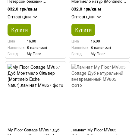
Петерсон бежевий
Монтмело натур (Montmelo
(Pettersson Eiche Grau),
Eiche Natur), ламінат
832.0 грн/кв.м
832.0 грн/кв.м
ламінат
Оптові ціни
Оптові ціни
Купити
Купити
Ціна
16.00
Ціна
16.00
Наявність
В наявності
Наявність
В наявності
Бренд
My Floor
Бренд
My Floor
My Floor Cottage MV857 Дуб
Ламінат My Floor MV805