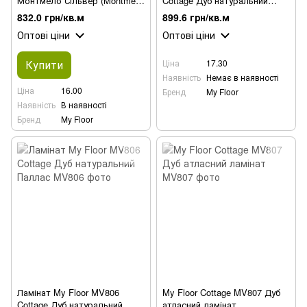
Монтмело Сільвер (Montmelo
Cottage Дуб натуральний
Eiche Natur),ламінат
вневременный
832.0 грн/кв.м
899.6 грн/кв.м
Оптові ціни
Оптові ціни
Купити
Ціна
17.30
Наявність
Немає в наявності
Ціна
16.00
Бренд
My Floor
Наявність
В наявності
Бренд
My Floor
Ламінат My Floor MV806
My Floor Cottage MV807 Дуб
Cottage Дуб натуральний
атласний ламінат