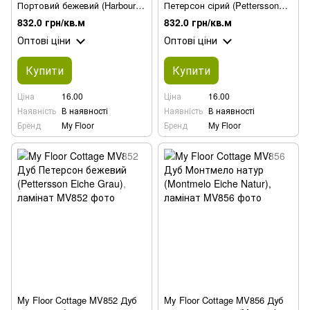
Портовий бежевий (Harbour
Петерсон сірий (Pettersson
Oak Beige), ламінат
Eiche Grau), ламінат
832.0 грн/кв.м
832.0 грн/кв.м
Оптові ціни
Оптові ціни
Купити
Купити
Ціна
16.00
Ціна
16.00
Наявність
В наявності
Наявність
В наявності
Бренд
My Floor
Бренд
My Floor
My Floor Cottage MV852 Дуб
My Floor Cottage MV856 Дуб