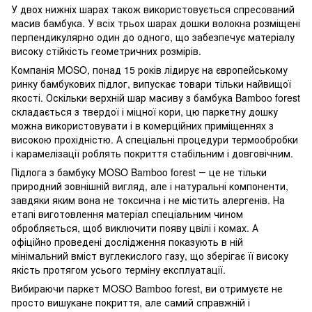
У двох нижніх шарах також використовується спресований
масив бамбука. У всіх трьох шарах дошки волокна розміщені
перпендикулярно один до одного, що забезпечує матеріалу
високу стійкість геометричних розмірів.
Компанія MOSO, понад 15 років лідирує на європейському
ринку бамбукових підлог, випускає товари тільки найвищої
якості. Оскільки верхній шар масиву з бамбука Bamboo forest
складається з твердої і міцної кори, цю паркетну дошку
можна використовувати і в комерційних приміщеннях з
високою прохідністю. А спеціальні процедури термообробки
і карамелізації роблять покриття стабільним і довговічним.
Підлога з бамбуку MOSO Bamboo forest ― це не тільки
природний зовнішній вигляд, але і натуральні компоненти,
завдяки яким вона не токсична і не містить алергенів. На
етапі виготовлення матеріал спеціальним чином
обробляється, щоб виключити появу цвілі і комах. А
офіційно проведені дослідження показують в ній
мінімальний вміст вуглекислого газу, що зберігає її високу
якість протягом усього терміну експлуатації.
Вибираючи паркет MOSO Bamboo forest, ви отримуєте не
просто вишукане покриття, але самий справжній і