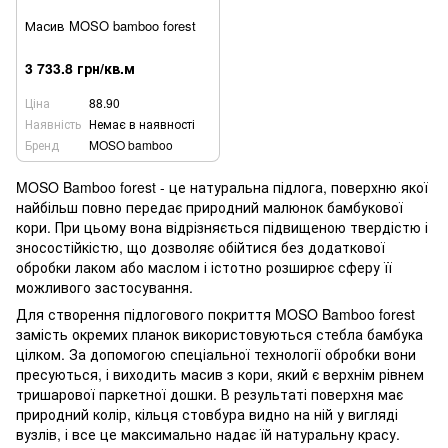
Масив MOSO bamboo forest
3 733.8 грн/кв.м
Ціна
88.90
Наявність
Немає в наявності
Бренд
MOSO bamboo
MOSO Bamboo forest - це натуральна підлога, поверхню якої
найбільш повно передає природний малюнок бамбукової
кори. При цьому вона відрізняється підвищеною твердістю і
зносостійкістю, що дозволяє обійтися без додаткової
обробки лаком або маслом і істотно розширює сферу її
можливого застосування.
Для створення підлогового покриття MOSO Bamboo forest
замість окремих планок використовуються стебла бамбука
цілком. За допомогою спеціальної технології обробки вони
пресуються, і виходить масив з кори, який є верхнім рівнем
тришарової паркетної дошки. В результаті поверхня має
природний колір, кільця стовбура видно на ній у вигляді
вузлів, і все це максимально надає їй натуральну красу.