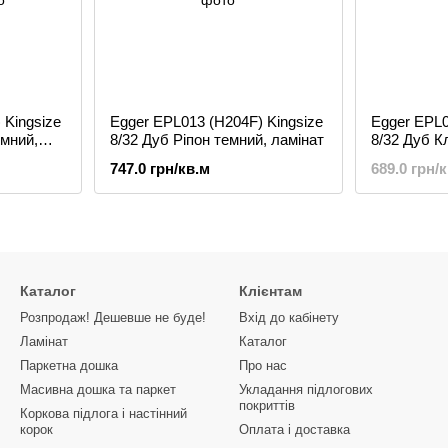
 Kingsize
Egger EPL013 (H204F) Kingsize
Egger EPL0
емний,
8/32 Дуб Ріпон темний, ламінат
8/32 Дуб К
ламінат
747.0 грн/кв.м
689.0 грн/
Каталог
Клієнтам
Розпродаж! Дешевше не буде!
Вхід до кабінету
Ламінат
Каталог
Паркетна дошка
Про нас
Масивна дошка та паркет
Укладання підлогових
покриттів
Коркова підлога і настінний
корок
Оплата і доставка