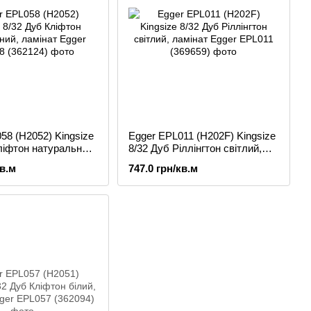
58 (H2052) Kingsize
Egger EPL011 (H202F) Kingsize
ліфтон натуральний,
8/32 Дуб Ріллінгтон світлий,
ламінат
кв.м
747.0 грн/кв.м