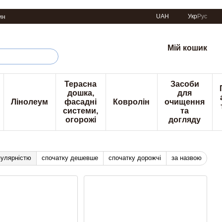
UAH
Укр
Рус
ин
Мій кошик
Терасна
Засоби
дошка,
для
Лінолеум
фасадні
Ковролін
очищення
системи,
та
огорожі
догляду
пулярністю
спочатку дешевше
спочатку дорожчі
за назвою