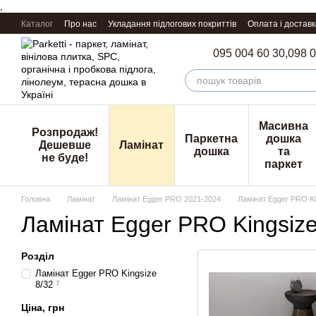
,
Перейти к основному контенту
Каталог
Про нас
Укладання підлогових покриттів
Оплата і доставк
095 004 60 30,
098 0
Масивна
Розпродаж!
Паркетна
дошка
Дешевше
Ламінат
дошка
та
не буде!
паркет
Головна
Ламінат
Ламінат Egger PRO 2021-2024
Ламінат Egger PRO Ki
Ламінат Egger PRO Kingsize
Розділ
Ламінат Egger PRO Kingsize
8/32
7
Ціна, грн