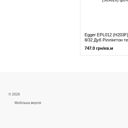
Egger EPL012 (H203F)
8/32 Дуб Ріллінгтон т
ламінат
747.0 грн/кв.м
© 2026
Мобільна версія