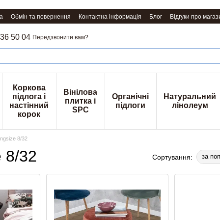
а
Обмін та повернення
Контактна інформація
Блог
Відгуки про магаз
36 50 04
Передзвонити вам?
Коркова
Вінілова
підлога і
Органічні
Натуральний
плитка і
настінний
підлоги
лінолеум
SPC
корок
ngsize 8/32
 8/32
за по
Сортування: