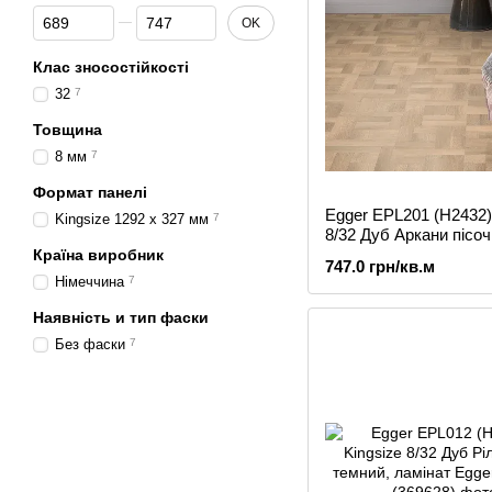
Від Ціна, грн
До Ціна, грн
OK
Клас зносостійкості
32
7
Товщина
8 мм
7
Формат панелі
Egger EPL201 (H2432)
Kingsize 1292 x 327 мм
7
8/32 Дуб Аркани пісоч
ламінат
Країна виробник
747.0 грн/кв.м
Німеччина
7
Наявність и тип фаски
Без фаски
7