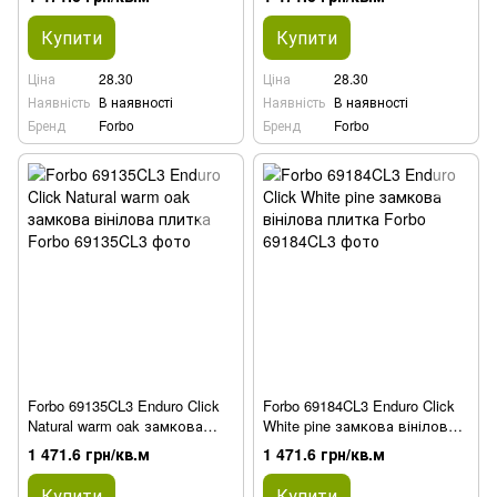
Купити
Купити
Ціна
28.30
Ціна
28.30
Наявність
В наявності
Наявність
В наявності
Бренд
Forbo
Бренд
Forbo
Forbo 69135CL3 Enduro Click
Forbo 69184CL3 Enduro Click
Natural warm oak замкова
White pine замкова вінілова
вінілова плитка
плитка
1 471.6 грн/кв.м
1 471.6 грн/кв.м
Купити
Купити