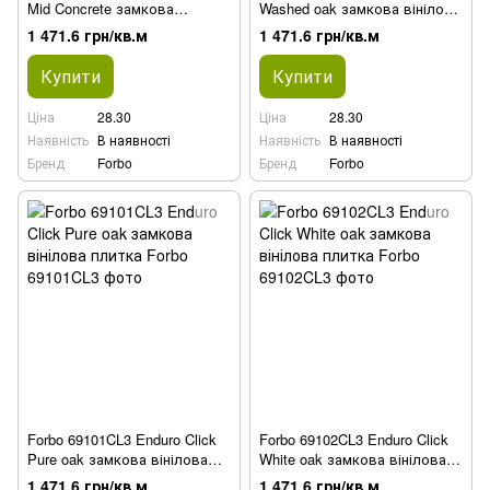
Mid Concrete замкова
Washed oak замкова вінілова
вінілова плитка
плитка
1 471.6 грн/кв.м
1 471.6 грн/кв.м
Купити
Купити
Ціна
28.30
Ціна
28.30
Наявність
В наявності
Наявність
В наявності
Бренд
Forbo
Бренд
Forbo
Forbo 69101CL3 Enduro Click
Forbo 69102CL3 Enduro Click
Pure oak замкова вінілова
White oak замкова вінілова
плитка
плитка
1 471.6 грн/кв.м
1 471.6 грн/кв.м