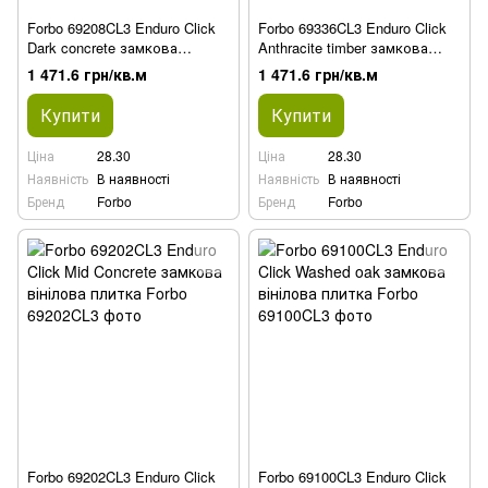
Forbo 69208CL3 Enduro Click
Forbo 69336CL3 Enduro Click
Dark concrete замкова
Anthracite timber замкова
вінілова плитка
вінілова плитка
1 471.6 грн/кв.м
1 471.6 грн/кв.м
Купити
Купити
Ціна
28.30
Ціна
28.30
Наявність
В наявності
Наявність
В наявності
Бренд
Forbo
Бренд
Forbo
Forbo 69202CL3 Enduro Click
Forbo 69100CL3 Enduro Click