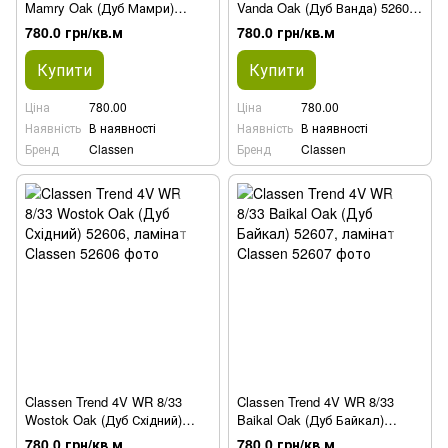
Mamry Oak (Дуб Мамри)
Vanda Oak (Дуб Ванда) 52605,
52601, ламінат
ламінат
780.0 грн/кв.м
780.0 грн/кв.м
Купити
Купити
Ціна
780.00
Ціна
780.00
Наявність
В наявності
Наявність
В наявності
Бренд
Classen
Бренд
Classen
Classen Trend 4V WR 8/33
Classen Trend 4V WR 8/33
Wostok Oak (Дуб Східний)
Baikal Oak (Дуб Байкал)
52606, ламінат
52607, ламінат
780.0 грн/кв.м
780.0 грн/кв.м