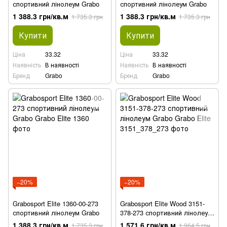
спортивний лінолеум Grabo
спортивний лінолеум Grabo
1 388.3 грн/кв.м
1 388.3 грн/кв.м
1 735.3 грн
1 735.3 грн
Купити
Купити
Ціна
33.32
Ціна
33.32
Наявність
В наявності
Наявність
В наявності
Бренд
Grabo
Бренд
Grabo
−20%
−20%
Grabosport Elite 1360-00-273
Grabosport Elite Wood 3151-
спортивний лінолеум Grabo
378-273 спортивний лінолеум
Grabo
1 388.3 грн/кв.м
1 571.6 грн/кв.м
1 735.3 грн
1 964.5 грн