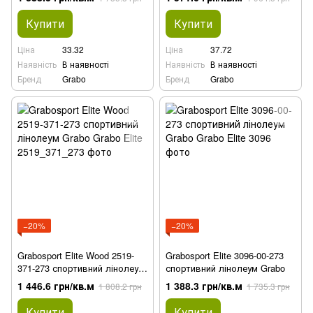
Купити
Купити
Ціна
33.32
Ціна
37.72
Наявність
В наявності
Наявність
В наявності
Бренд
Grabo
Бренд
Grabo
−20%
−20%
Grabosport Elite Wood 2519-
Grabosport Elite 3096-00-273
371-273 спортивний лінолеум
спортивний лінолеум Grabo
Grabo
1 446.6 грн/кв.м
1 388.3 грн/кв.м
1 808.2 грн
1 735.3 грн
Купити
Купити