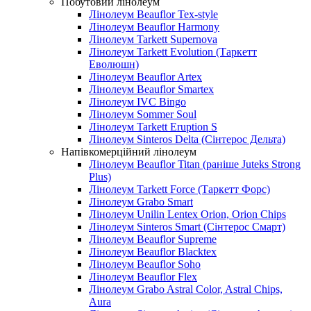
Побутовий лінолеум
Лінолеум Beauflor Tex-style
Лінолеум Beauflor Harmony
Лінолеум Tarkett Supernova
Лінолеум Tarkett Evolution (Таркетт
Еволюшн)
Лінолеум Beauflor Artex
Лінолеум Beauflor Smartex
Лінолеум IVC Bingo
Лінолеум Sommer Soul
Лінолеум Tarkett Eruption S
Лінолеум Sinteros Delta (Сінтерос Дельта)
Напівкомерційний лінолеум
Лінолеум Beauflor Titan (раніше Juteks Strong
Plus)
Лінолеум Tarkett Force (Таркетт Форс)
Лінолеум Grabo Smart
Лінолеум Unilin Lentex Orion, Orion Chips
Лінолеум Sinteros Smart (Сінтерос Смарт)
Лінолеум Beauflor Supreme
Лінолеум Beauflor Blacktex
Лінолеум Beauflor Soho
Лінолеум Beauflor Flex
Лінолеум Grabo Astral Color, Astral Chips,
Aura