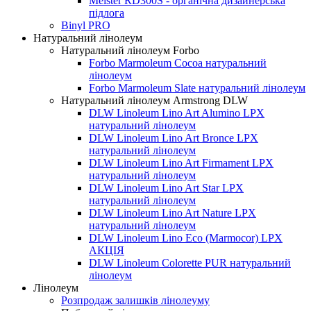
Meister RD300S - органічна дизайнерська
підлога
Binyl PRO
Натуральний лінолеум
Натуральний лінолеум Forbo
Forbo Marmoleum Cocoa натуральний
лінолеум
Forbo Marmoleum Slate натуральний лінолеум
Натуральний лінолеум Armstrong DLW
DLW Linoleum Lino Art Alumino LPX
натуральний лінолеум
DLW Linoleum Lino Art Bronce LPX
натуральний лінолеум
DLW Linoleum Lino Art Firmament LPX
натуральний лінолеум
DLW Linoleum Lino Art Star LPX
натуральний лінолеум
DLW Linoleum Lino Art Nature LPX
натуральний лінолеум
DLW Linoleum Lino Eco (Marmocor) LPX
АКЦІЯ
DLW Linoleum Colorette PUR натуральний
лінолеум
Лінолеум
Розпродаж залишків лінолеуму