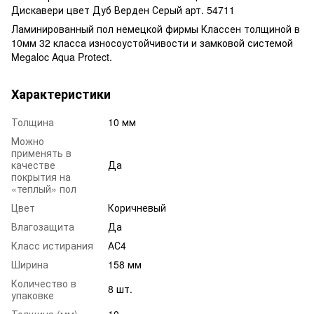
Дискавери цвет Дуб Верден Серый арт. 54711
Ламинированный пол немецкой фирмы Классен толщиной в
10мм 32 класса износоустойчивости и замковой системой
Megaloc Aqua Protect.
Характеристики
Толщина
10 мм
Можно
применять в
качестве
Да
покрытия на
«теплый» пол
Цвет
Коричневый
Влагозащита
Да
Класс истирания
АС4
Ширина
158 мм
Количество в
8 шт.
упаковке
Толщина (мм)
10