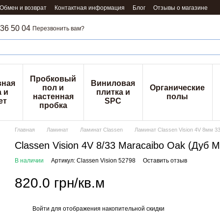
Обмен и возврат
Контактная информация
Блог
Отзывы о магазине
36 50 04
Перезвонить вам?
Пробковый
вная
Виниловая
пол и
Органические
 и
плитка и
настенная
полы
ет
SPC
пробка
Главная
Ламинат
Ламинат Classen
Ламинат Classen Vision 4V 8мм 3
Classen Vision 4V 8/33 Maracaibo Oak (Дуб 
В наличии
Артикул: Classen Vision 52798
Оставить отзыв
820.0 грн/кв.м
Войти
для отображения накопительной скидки
%