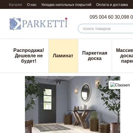
Перейти к основному контенту
Каталог
О нас
Укладка напольных покрытий
Оплата и доставка
095 004 60 30,
098 0
Распродажа!
Масси
Паркетная
Дешевле не
Ламинат
доска
доска
будет!
парк