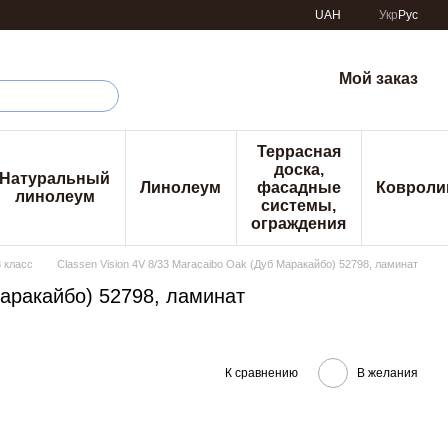
UAH
Укр
Рус
Мой заказ
Террасная
доска,
Натуральный
Линолеум
фасадные
Ковроли
линолеум
системы,
ограждения
3 класс
Classen Vision 4V 8/33 Maracaibo Oak (Дуб Маракайбо) 52798, ламинат
Маракайбо) 52798, ламинат
К сравнению
В желания