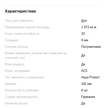
Характеристики
Текстура ламината
Дуб
Покрываемая пачкой площадь
1.973 кв.м
Класс износостойкости
33
Толщина
8 мм
Степень блеска
Полуматовая
Можно применять в качестве покрытия на
Да
«теплый» пол
Влагозащита
Да
Класс истирания
АС5
Тип замкового соединения
Aqua Protect
Ширина
192 мм
Количество в упаковке
8 шт.
Страна производитель
Германия
Наличие фаски
Да