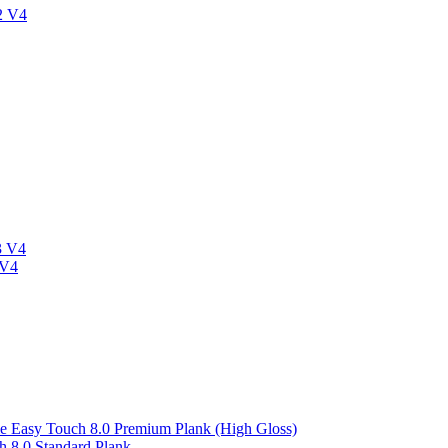
2 V4
3 V4
 V4
asy Touch 8.0 Premium Plank (High Gloss)
 8.0 Standard Plank