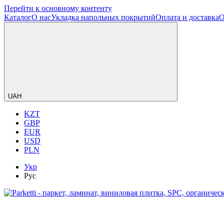
Перейти к основному контенту
Каталог
О нас
Укладка напольных покрытий
Оплата и доставка
О
UAH
KZT
GBP
EUR
USD
PLN
Укр
Рус