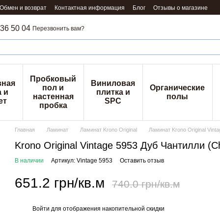
Обмен и возврат
Контактная информация
Блог
Отзывы о магазине
36 50 04
Перезвонить вам?
Пробковый
вная
Виниловая
пол и
Органические
 и
плитка и
настенная
полы
ет
SPC
пробка
Главная
Ламинат
Ламинат Krono Original
Ламинат Krono Original Vinta
Krono Original Vintage 5953 Дуб Чантилли (Ch
В наличии
Артикул: Vintage 5953
Оставить отзыв
651.2 грн/кв.м
740.0 грн/кв.м
Войти
для отображения накопительной скидки
%