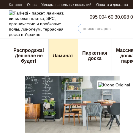
Перейти к основному контенту
Каталог
О нас
Укладка напольных покрытий
Оплата и доставка
095 004 60 30,
098 0
Распродажа!
Масси
Паркетная
Дешевле не
Ламинат
доска
доска
будет!
парк