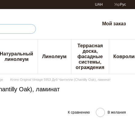
UAH
Укр
Рус
Мой заказ
Террасная
доска,
Натуральный
Линолеум
фасадные
Ковроли
линолеум
системы,
ограждения
ge
Krono Original Vintage 5953 Дуб Чантилли (Chantilly Oak), ламинат
antilly Oak), ламинат
К сравнению
В желания