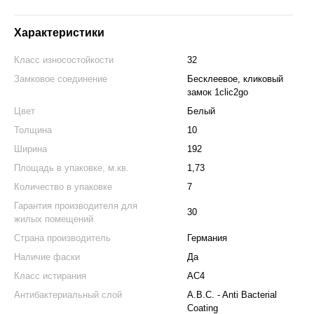
Характеристики
Класс износостойкости
32
Замковое соединение
Бесклеевое, кликовый
замок 1clic2go
Цвет
Белый
Толщина
10
Ширина
192
Площадь в упаковке, м.кв.
1,73
Количество в упаковке
7
Гарантия производителя для
30
жилых помещений
Страна производитель
Германия
Наличие фаски
Да
Класс истирания
АС4
Антибактериальный слой
A.B.C. - Anti Bacterial
Coating