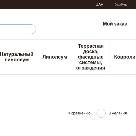
UAH
Укр
Рус
Мой заказ
Террасная
доска,
Натуральный
Линолеум
фасадные
Ковроли
линолеум
системы,
ограждения
р
К сравнению
В желания