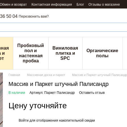
Обмен и возврат
Контактная информация
Блог
Отзывы о магазине
36 50 04
Перезвонить вам?
Пробковый
вная
Виниловая
пол и
Органические
 и
плитка и
настенная
полы
ет
SPC
пробка
Главная
Массивная доска и паркет
Массив и Паркет штучный Палисанд
Массив и Паркет штучный Палисандр
В наличии
Артикул: Паркет Палисандр
Оставить отзыв
Цену уточняйте
Войти
для отображения накопительной скидки
%