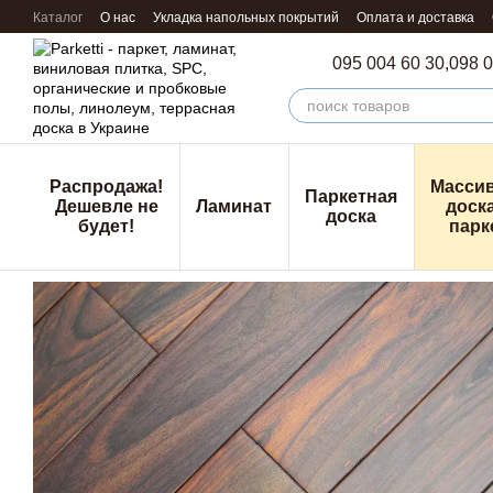
Перейти к основному контенту
Каталог
О нас
Укладка напольных покрытий
Оплата и доставка
095 004 60 30,
098 0
Распродажа!
Масси
Паркетная
Дешевле не
Ламинат
доска
доска
будет!
парк