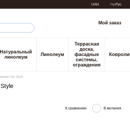
UAH
Укр
Рус
Мой заказ
Террасная
доска,
Натуральный
Линолеум
фасадные
Ковроли
линолеум
системы,
ограждения
аминат My Style
Style
К сравнению
В желания