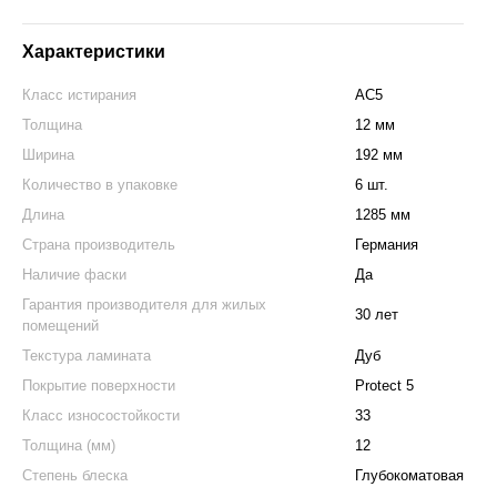
Характеристики
Класс истирания
АС5
Толщина
12 мм
Ширина
192 мм
Количество в упаковке
6 шт.
Длина
1285 мм
Страна производитель
Германия
Наличие фаски
Да
Гарантия производителя для жилых
30 лет
помещений
Текстура ламината
Дуб
Покрытие поверхности
Protect 5
Класс износостойкости
33
Толщина (мм)
12
Степень блеска
Глубокоматовая