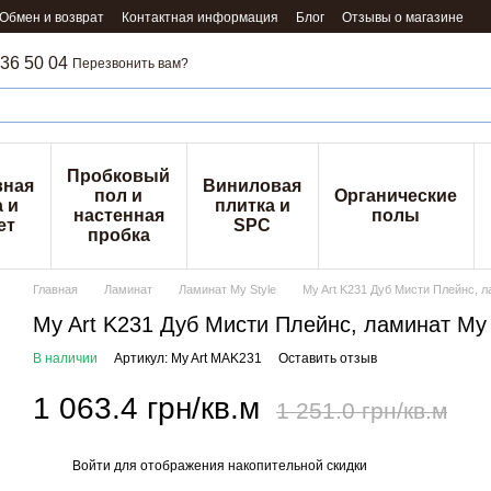
Обмен и возврат
Контактная информация
Блог
Отзывы о магазине
36 50 04
Перезвонить вам?
Пробковый
вная
Виниловая
пол и
Органические
 и
плитка и
настенная
полы
ет
SPC
пробка
Главная
Ламинат
Ламинат My Style
My Art K231 Дуб Мисти Плейнс, л
My Art K231 Дуб Мисти Плейнс, ламинат My 
В наличии
Артикул: My Art MAK231
Оставить отзыв
1 063.4 грн/кв.м
1 251.0 грн/кв.м
Войти
для отображения накопительной скидки
%