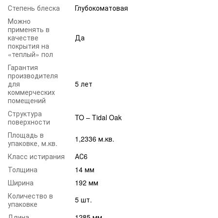
Степень блеска
Глубокоматовая
Можно
применять в
качестве
Да
покрытия на
«теплый» пол
Гарантия
производителя
для
5 лет
коммерческих
помещений
Структура
TO – Tidal Oak
поверхности
Площадь в
1,2336 м.кв.
упаковке, м.кв.
Класс истирания
АС6
Толщина
14 мм
Ширина
192 мм
Количество в
5 шт.
упаковке
Длина
1285 мм