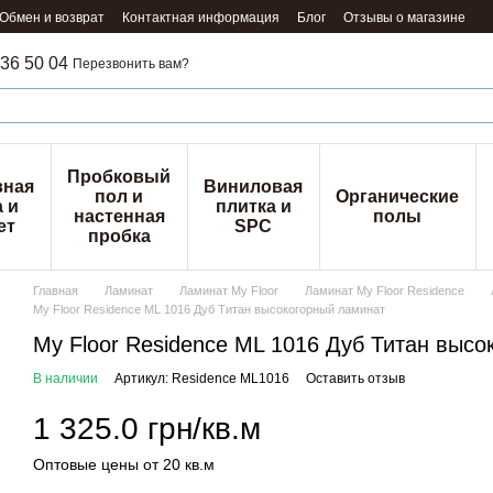
Обмен и возврат
Контактная информация
Блог
Отзывы о магазине
36 50 04
Перезвонить вам?
Пробковый
вная
Виниловая
пол и
Органические
 и
плитка и
настенная
полы
ет
SPC
пробка
Главная
Ламинат
Ламинат My Floor
Ламинат My Floor Residence
My Floor Residence ML 1016 Дуб Титан высокогорный ламинат
My Floor Residence ML 1016 Дуб Титан выс
В наличии
Артикул: Residence ML1016
Оставить отзыв
1 325.0 грн/кв.м
Оптовые цены от 20 кв.м