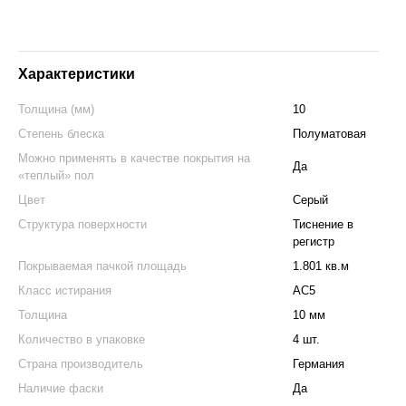
Характеристики
Толщина (мм)
10
Степень блеска
Полуматовая
Можно применять в качестве покрытия на
Да
«теплый» пол
Цвет
Серый
Структура поверхности
Тиснение в
регистр
Покрываемая пачкой площадь
1.801 кв.м
Класс истирания
АС5
Толщина
10 мм
Количество в упаковке
4 шт.
Страна производитель
Германия
Наличие фаски
Да