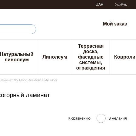
UAH
Укр
Рус
Мой заказ
Террасная
доска,
Натуральный
Линолеум
фасадные
Ковроли
линолеум
системы,
ограждения
Ламинат My Floor Residence My Floor
окогорный ламинат
К сравнению
В желания