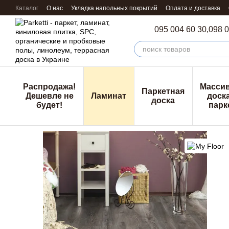
Перейти к основному контенту
Каталог
О нас
Укладка напольных покрытий
Оплата и доставка
095 004 60 30,
098 0
Распродажа!
Масси
Паркетная
Дешевле не
Ламинат
доска
доска
будет!
парк