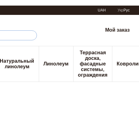
UAH
Укр
Рус
Мой заказ
Террасная
доска,
Натуральный
Линолеум
фасадные
Ковроли
линолеум
системы,
ограждения