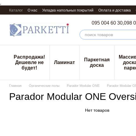
,
Перейти к основному контенту
Каталог
О нас
Укладка напольных покрытий
Оплата и доставка
095 004 60 30,
098 0
Распродажа!
Масси
Паркетная
Дешевле не
Ламинат
доска
доска
будет!
парк
Главная
Органические полы
Parador Modular ONE
Parador Modular O
Parador Modular ONE Overs
Нет товаров