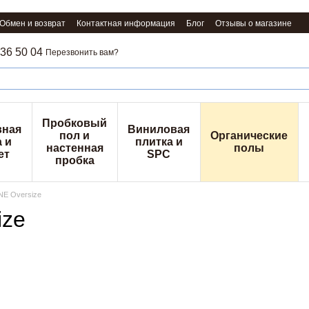
Обмен и возврат
Контактная информация
Блог
Отзывы о магазине
36 50 04
Перезвонить вам?
Пробковый
вная
Виниловая
пол и
Органические
 и
плитка и
настенная
полы
ет
SPC
пробка
NE Oversize
ize