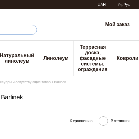
UAH
Укр
Рус
Мой заказ
Террасная
доска,
Натуральный
Линолеум
фасадные
Ковроли
линолеум
системы,
ограждения
ссуары и сопутствующие товары Barlinek
Barlinek
К сравнению
В желания