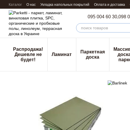
Перейти к основному контенту
Каталог
О нас
Укладка напольных покрытий
Оплата и доставка
095 004 60 30,
098 0
Распродажа!
Масси
Паркетная
Дешевле не
Ламинат
доска
доска
будет!
парк