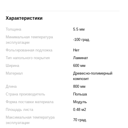
Характеристики
Толщина
5.5 мм
Минимальная температура
-100 град.
эксплуатации
Фольгированная подложка
Нет
Тип напольного покрытия
Ламинат
Ширина
600 мм
Материал
Древесно-полимерный
композит
Длина
800 мм
Страна производитель
Польша
Форма поставки материала
Модуль
Площадь листа
0.48 м2
Максимальная температура
70 град.
эксплуатации