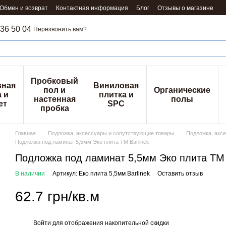
Обмен и возврат
Контактная информация
Блог
Отзывы о магазине
36 50 04
Перезвонить вам?
Пробковый
вная
Виниловая
пол и
Органические
 и
плитка и
настенная
полы
ет
SPC
пробка
Главная
Подложка, аксессуары и сопутствующие товары
Подложка, аксе
Подложка под ламинат 5,5мм Эко плита ТМ Barlinek
Подложка под ламинат 5,5мм Эко плита ТМ 
В наличии
Артикул: Еко плита 5,5мм Barlinek
Оставить отзыв
62.7 грн/кв.м
Войти
для отображения накопительной скидки
%