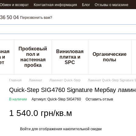
Обмен и возврат
Контактная информация
Блог
Отзывы о магазине
36 50 04
Перезвонить вам?
Пробковый
вная
Виниловая
пол и
Органические
 и
плитка и
настенная
полы
ет
SPC
пробка
Главная
Ламинат
Ламинат Quick-Step
Ламинат Quick-Step Signature 
Quick-Step SIG4760 Signature Мербау ламин
В наличии
Артикул: Quick-Step SIG4760
Оставить отзыв
1 540.0 грн/кв.м
Войти
для отображения накопительной скидки
%