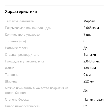
Характеристики
Текстура ламината
Мербау
Покрываемая пачкой площадь
2.048 кв.м
Количество в упаковке
7 шт.
Толщина (мм)
8
Наличие фаски
Да
Страна производитель
Бельгия
Площадь в упаковке, м.кв.
2,048 м.кв.
Длина
1380 мм
Толщина
9 мм
Ширина
212 мм
Можно применять в качестве покрытия на
Да
«теплый» пол
Степень блеска
Полуматовая
Класс износостойкости
32