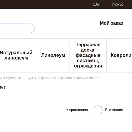
UAH
Укр
Рус
Мой заказ
Террасная
доска,
Натуральный
Линолеум
фасадные
Ковроли
линолеум
системы,
ограждения
9мм Hydroseal
Quick-Step SIG4760 Signature Мербау ламинат
ат
К сравнению
В желания