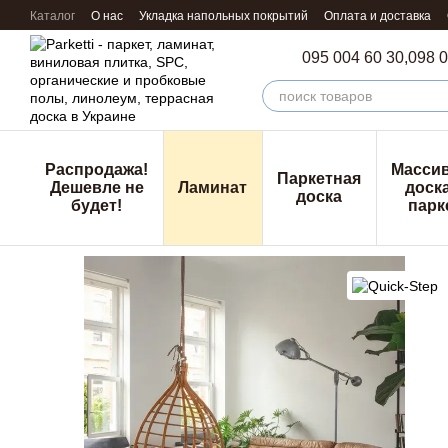
Перейти к основному контенту
Каталог
О нас
Укладка напольных покрытий
Оплата и доставка
095 004 60 30,
098 0
Распродажа!
Масси
Паркетная
Дешевле не
Ламинат
доска
доска
будет!
парк