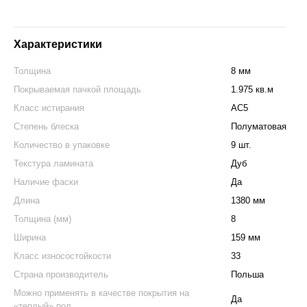
Характеристики
Толщина
8 мм
Покрываемая пачкой площадь
1.975 кв.м
Класс истирания
АС5
Степень блеска
Полуматовая
Количество в упаковке
9 шт.
Текстура ламината
Дуб
Наличие фаски
Да
Длина
1380 мм
Толщина (мм)
8
Ширина
159 мм
Класс износостойкости
33
Страна производитель
Польша
Можно применять в качестве покрытия на
Да
«теплый» пол