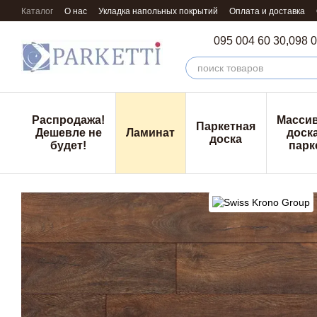
Перейти к основному контенту
Каталог
О нас
Укладка напольных покрытий
Оплата и доставка
095 004 60 30,
098 0
Распродажа!
Масси
Паркетная
Дешевле не
Ламинат
доска
доска
будет!
парк