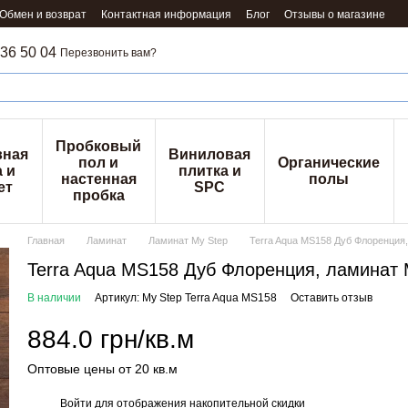
Обмен и возврат
Контактная информация
Блог
Отзывы о магазине
36 50 04
Перезвонить вам?
Пробковый
вная
Виниловая
пол и
Органические
 и
плитка и
настенная
полы
ет
SPC
пробка
Главная
Ламинат
Ламинат My Step
Terra Aqua MS158 Дуб Флоренция,
Terra Aqua MS158 Дуб Флоренция, ламинат 
В наличии
Артикул: My Step Terra Aqua MS158
Оставить отзыв
884.0 грн/кв.м
Оптовые цены от 20 кв.м
Войти
для отображения накопительной скидки
%