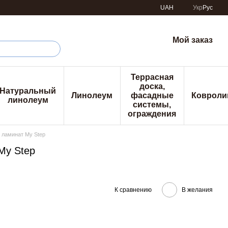
UAH
Укр
Рус
Мой заказ
Террасная
доска,
Натуральный
Линолеум
фасадные
Ковроли
линолеум
системы,
ограждения
 ламинат My Step
My Step
К сравнению
В желания