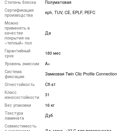
Степень блеска
Полуматовая
Сертификация
eph, TUV, CE, EPLF, PEFC
производства
Можно
применять в
качестве
Да
покрытия на
«теплый» пол
Гарантийный
180 мес
срок
Уровень эмиссии
A+
Система
Замковая Twin Clic Profile Connection
фиксации
Огнестойкость
Cfl-s1
Класс
31
износостойкости
Вес упаковки
16 кг
Текстура
Дуб
ламината
Совместимость
с системами
Да, макс. +27 С для поверхности