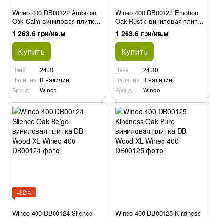
Wineo 400 DB00122 Ambition
Wineo 400 DB00123 Emotion
Oak Calm виниловая плитка
Oak Rustic виниловая плитка
DB Wood XL
DB Wood XL
1 263.6 грн/кв.м
1 263.6 грн/кв.м
Купить
Купить
Цена
24.30
Цена
24.30
Наличие
В наличии
Наличие
В наличии
Бренд
Wineo
Бренд
Wineo
−32%
Wineo 400 DB00124 Silence
Wineo 400 DB00125 Kindness