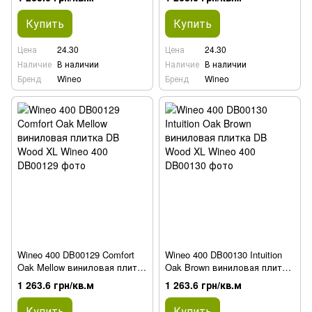
Купить
Купить
Цена
24.30
Цена
24.30
Наличие
В наличии
Наличие
В наличии
Бренд
Wineo
Бренд
Wineo
Wineo 400 DB00129 Comfort
Wineo 400 DB00130 Intuition
Oak Mellow виниловая плитка
Oak Brown виниловая плитка
DB Wood XL
DB Wood XL
1 263.6 грн/кв.м
1 263.6 грн/кв.м
Купить
Купить