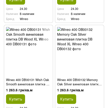
Цена
24.30
Цена
24.30
Наличие
В наличии
Наличие
В наличии
Бренд
Wineo
Бренд
Wineo
Wineo 400 DB00131 Wish Oak
Wineo 400 DB00132 Memory
Smooth виниловая плитка DB
Oak Silver виниловая плитка
Wood XL
DB Wood XL
1 263.6 грн/кв.м
1 263.6 грн/кв.м
Купить
Купить
Цена
24.30
Цена
24.30