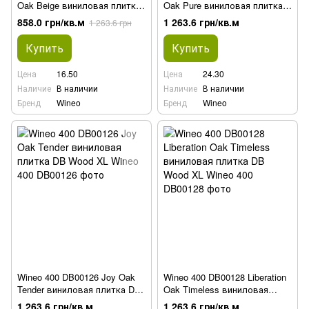
Oak Beige виниловая плитка
Oak Pure виниловая плитка
DB Wood XL
DB Wood XL
858.0 грн/кв.м
1 263.6 грн/кв.м
1 263.6 грн
Купить
Купить
Цена
16.50
Цена
24.30
Наличие
В наличии
Наличие
В наличии
Бренд
Wineo
Бренд
Wineo
Wineo 400 DB00126 Joy Oak
Wineo 400 DB00128 Liberation
Tender виниловая плитка DB
Oak Timeless виниловая
Wood XL
плитка DB Wood XL
1 263.6 грн/кв.м
1 263.6 грн/кв.м