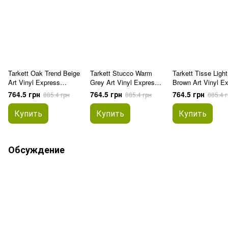
Tarkett Oak Trend Beige
Tarkett Stucco Warm
Tarkett Tisse Light
Art Vinyl Express
Grey Art Vinyl Express
Brown Art Vinyl E
257067003 клеевая
257068001 клеевая
257068002 клеев
764.5 грн
764.5 грн
764.5 грн
885.4 грн
885.4 грн
885.4 г
виниловая плитка
виниловая плитка
виниловая плитк
Купить
Купить
Купить
Обсуждение