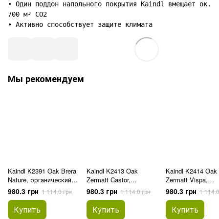
• Один поддон напольного покрытия Kaindl вмещает ок.
700 м³ CO2
• Активно способствует защите климата
Мы рекомендуем
Kaindl K2391 Oak Brera
Kaindl K2413 Oak
Kaindl K2414 Oak
Nature, органический
Zermatt Castor,
Zermatt Vispa,
пол FLOORganic
органический пол
органический по
980.3 грн
980.3 грн
980.3 грн
1 114.0 грн
1 114.0 грн
1 114.0
FLOORganic
FLOORganic
Купить
Купить
Купить