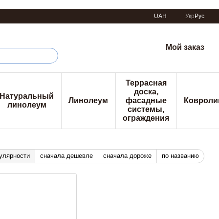
UAH
Укр
Рус
Мой заказ
Террасная
доска,
Натуральный
Линолеум
фасадные
Ковроли
линолеум
системы,
ограждения
улярности
сначала дешевле
сначала дороже
по названию