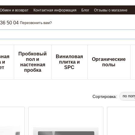
Обмен и возврат
Контактная информация
Блог
Отзывы о магазине
36 50 04
Перезвонить вам?
Пробковый
вная
Виниловая
пол и
Органические
 и
плитка и
настенная
полы
ет
SPC
пробка
по поп
Сортировка: