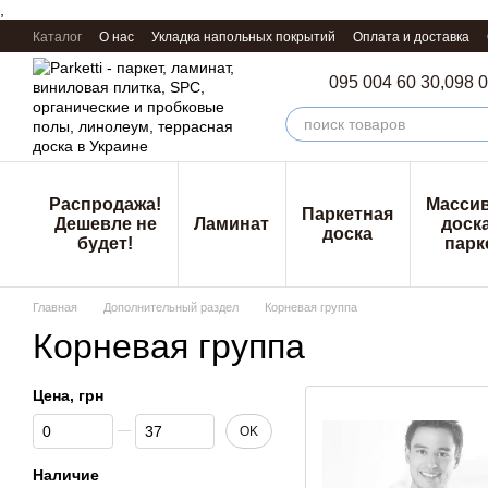
,
Перейти к основному контенту
Каталог
О нас
Укладка напольных покрытий
Оплата и доставка
095 004 60 30,
098 0
Распродажа!
Масси
Паркетная
Дешевле не
Ламинат
доска
доска
будет!
парк
Главная
Дополнительный раздел
Корневая группа
Корневая группа
Цена, грн
От Цена, грн
До Цена, грн
OK
Наличие