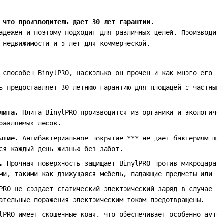
 что производитель дает 30 лет гарантии.
адежен и поэтому подходит для различных целей. Производи
 недвижимости и 5 лет для коммерческой.
 способен BinylPRO, насколько он прочен и как много его 
ь предоставляет 30-летнюю гарантию для площадей с частны
плита.
Плита BinylPRO производится из органики и экологич
равляемых лесов.
рытие.
Антибактериальное покрытие *** не дает бактериям ш
ся каждый день жизнью без забот.
н.
Прочная поверхность защищает BinylPRO против микроцара
ми, такими как движущаяся мебель, падающие предметы или 
PRO не создает статический электрический заряд в случае 
ательные поражения электрическим током предотвращены.
lPRO имеет скошенные края, что обеспечивает особенно аут