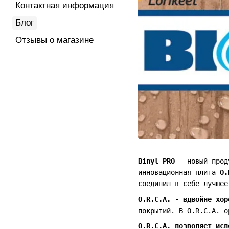
Контактная информация
Блог
Отзывы о магазине
Binyl PRO
- новый проду
инновационная плита
O.
соединил в себе лучшее
O.R.C.A. - вдвойне хор
покрытий. В O.R.C.A. о
O.R.C.A. позволяет ис