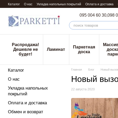
Перейти к основному контенту
Каталог
О нас
Укладка напольных покрытий
Оплата и доставка
095 004 60 30,
098 0
Распродажа!
Масси
Паркетная
Дешевле не
Ламинат
доска
доска
будет!
парк
Каталог
Главная
Блог
Новый вызов
Новый вызо
О нас
Укладка напольных
22 августа 2020
покрытий
Оплата и доставка
Обмен и возврат