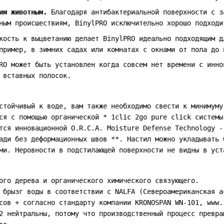
им животным.
Благодаря антибактериальной поверхности с з
ным происшествиям, BinylPRO исключительно хорошо подходи
ость к выцветанию делает BinylPRO идеально подходящим д
пример, в зимних садах или комнатах с окнами от пола до 
O может быть установлен когда совсем нет времени с инно
 вставных полосок.
стойчивый к воде, вам также необходимо свести к минимуму
ся с помощью органической * 1clic 2go pure click системы
тся инновационной O.R.C.A. Moisture Defense Technology -
ади без деформационных швов **. Настил можно укладывать 
ми. Неровности в подстилающей поверхности не видны в уст
ого дерева и органического химического связующего.
 брызг воды в соответствии с NALFA (Североамериканская а
сов + согласно стандарту компании KRONOSPAN WN-101, www.
2 нейтральны, потому что производственный процесс превра