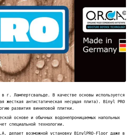
 в г. Лампертсвальде. В качестве основы используется
ая жесткая антистатическая несущая плита). Binyl PRO
огию развития виниловой плитки.
еской основе и обычных водонепроницаемых напольных
чет специальной технологии.
.A. делает возможной установку BinylPRO-Floor даже в