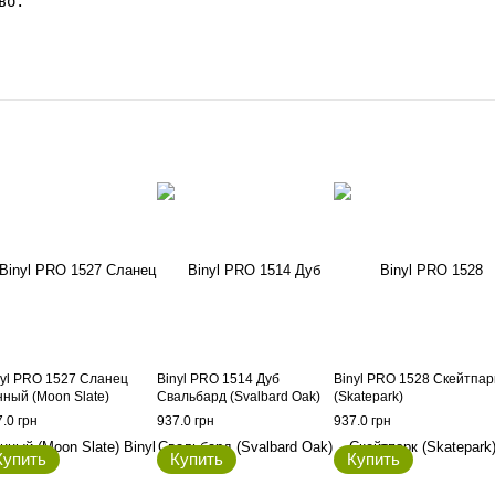
во.
nyl PRO 1527 Сланец
Binyl PRO 1514 Дуб
Binyl PRO 1528 Скейтпар
нный (Moon Slate)
Свальбард (Svalbard Oak)
(Skatepark)
.0 грн
937.0 грн
937.0 грн
Купить
Купить
Купить