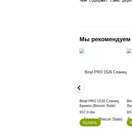
чем содержит само дере
Мы рекомендуем
Binyl PRO 1526 Сланец
Bi
Брекон (Brecon Slate)
Лу
937.0 грн
937
Купить