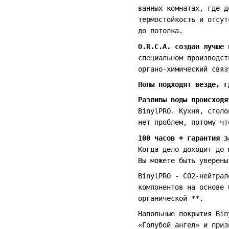
ванных комнатах, где д
термостойкость и отсут
до потолка.
O.R.C.A. создан лучше 
специальном производст
органо-химический связ
Полы подходят везде, г
Разливы воды происходя
BinylPRO. Кухня, столо
нет проблем, потому чт
100 часов + гарантия з
Когда дело доходит до 
Вы можете быть уверены
BinylPRO - CO2-нейтрал
компонентов на основе 
органической **.
Напольные покрытия Bin
«Голубой ангел» и приз