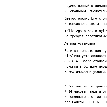
Дружественный к домашн
к небольшим нежелатель
Светостойкий.
Его стойк
интенсивного света, на
1clic 2go pure.
BinylPR
не требует пластиковых
Легкая установка
Если вы делаете пол, у
BinylPRO устанавливает
O.R.C.A. Board станови
покрывать большие площ
климатическими условия
* Состоит из натуральн
* 24-часовая защита от
и дополнительно 100 ча
*** Панели O.R.C.A. CO