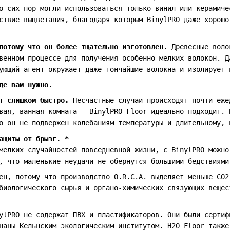
о сих пор могли использоваться только винил или керамиче
ствие выцветания, благодаря которым BinylPRO даже хорошо
потому что он более тщательно изготовлен.
Древесные воло
венном процессе для получения особенно мелких волокон. Д
ующий агент окружает даже тончайшие волокна и изолирует 
де вам нужно.
т слишком быстро.
Несчастные случаи происходят почти еже
вая, ванная комната - BinylPRO-Floor идеально подходит. 
о он не подвержен колебаниям температуры и длительному, 
ащиты от брызг. *
мелких случайностей повседневной жизни, с BinylPRO можно
, что маленькие неудачи не обернутся большими бедствиями
ен, потому что производство O.R.C.A. выделяет меньше CO2
биологического сырья и органо-химических связующих вещес
ylPRO не содержат ПВХ и пластификаторов. Они были сертиф
наны Кельнским экологическим институтом. H2O Floor также