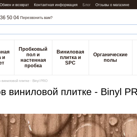
Обмен и возврат
Контактная информация
Блог
Отзывы о магазине
36 50 04
Перезвонить вам?
Пробковый
вная
Виниловая
пол и
Органические
 и
плитка и
настенная
полы
ет
SPC
пробка
 виниловой плитке - Binyl PRO
в виниловой плитке - Binyl P