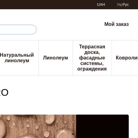
UAH
Укр
Рус
Мой заказ
Террасная
доска,
Натуральный
Линолеум
фасадные
Ковроли
линолеум
системы,
ограждения
RO