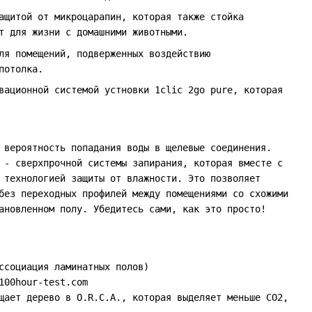
ащитой от микроцарапин, которая также стойка
т для жизни с домашними животными.
ля помещений, подверженных воздействию
потолка.
вационной системой устновки 1clic 2go pure, которая
 вероятность попадания воды в щелевые соединения.
 - сверхпрочной системы запирания, которая вместе с
 технологией защиты от влажности. Это позволяет
без переходных профилей между помещениями со схожими
ановленном полу. Убедитесь сами, как это просто!
ссоциация ламинатных полов)
100hour-test.com
щает дерево в O.R.C.A., которая выделяет меньше CO2,