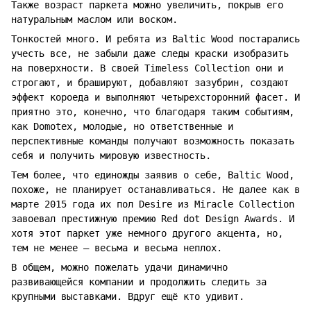
Также возраст паркета можно увеличить, покрыв его
натуральным маслом или воском.
Тонкостей много. И ребята из Baltic Wood постарались
учесть все, не забыли даже следы краски изобразить
на поверхности. В своей Timeless Collection они и
строгают, и брашируют, добавляют зазубрин, создают
эффект короеда и выполняют четырехсторонний фасет. И
приятно это, конечно, что благодаря таким событиям,
как Domotex, молодые, но ответственные и
перспективные команды получают возможность показать
себя и получить мировую известность.
Тем более, что единожды заявив о себе, Baltic Wood,
похоже, не планирует останавливаться. Не далее как в
марте 2015 года их пол Desire из Miracle Collection
завоевал престижную премию Red dot Design Awards. И
хотя этот паркет уже немного другого акцента, но,
тем не менее ― весьма и весьма неплох.
В общем, можно пожелать удачи динамично
развивающейся компании и продолжить следить за
крупными выставками. Вдруг ещё кто удивит.