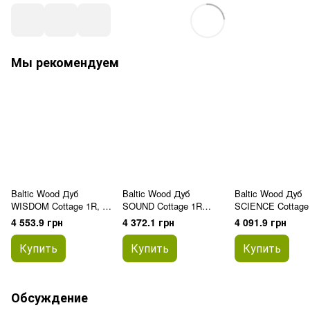
Мы рекомендуем
Baltic Wood Дуб
Baltic Wood Дуб
Baltic Wood Дуб
WISDOM Cottage 1R, 1-
SOUND Cottage 1R
SCIENCE Cottage
пол., белое и серое
Cocoa Light, 1-пол.,
1-пол., матовый 
4 553.9 грн
4 372.1 грн
4 091.9 грн
масло, браш
белое масло, легкая
браш
термообработка, браш
Купить
Купить
Купить
Обсуждение