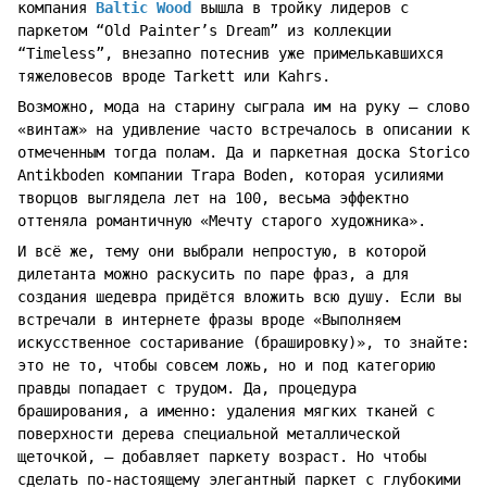
компания
Baltic Wood
вышла в тройку лидеров с
паркетом “Old Painter’s Dream” из коллекции
“Timeless”, внезапно потеснив уже примелькавшихся
тяжеловесов вроде Tarkett или Kahrs.
Возможно, мода на старину сыграла им на руку ― слово
«винтаж» на удивление часто встречалось в описании к
отмеченным тогда полам. Да и паркетная доска Storico
Antikboden компании Trapa Boden, которая усилиями
творцов выглядела лет на 100, весьма эффектно
оттеняла романтичную «Мечту старого художника».
И всё же, тему они выбрали непростую, в которой
дилетанта можно раскусить по паре фраз, а для
создания шедевра придётся вложить всю душу. Если вы
встречали в интернете фразы вроде «Выполняем
искусственное состаривание (брашировку)», то знайте:
это не то, чтобы совсем ложь, но и под категорию
правды попадает с трудом. Да, процедура
браширования, а именно: удаления мягких тканей с
поверхности дерева специальной металлической
щеточкой, ― добавляет паркету возраст. Но чтобы
сделать по-настоящему элегантный паркет с глубокими