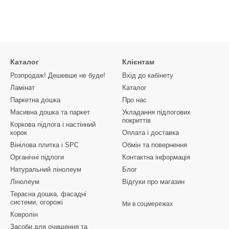
Каталог
Клієнтам
Розпродаж! Дешевше не буде!
Вхід до кабінету
Ламінат
Каталог
Паркетна дошка
Про нас
Масивна дошка та паркет
Укладання підлогових
покриттів
Коркова підлога і настінний
корок
Оплата і доставка
Вінілова плитка і SPC
Обмін та повернення
Органічні підлоги
Контактна інформація
Натуральний лінолеум
Блог
Лінолеум
Відгуки про магазин
Терасна дошка, фасадні
системи, огорожі
Ми в соцмережах
Ковролін
Засоби для очищення та