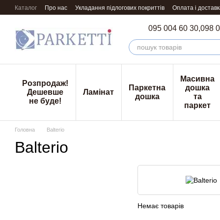
Перейти к основному контенту
Каталог
Про нас
Укладання підлогових покриттів
Оплата і доставк
095 004 60 30,
098 0
Масивна
Розпродаж!
Паркетна
дошка
Дешевше
Ламінат
дошка
та
не буде!
паркет
Головна
Balterio
Balterio
Немає товарів