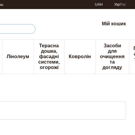
UAH
Укр
Рус
ин
Мій кошик
Терасна
Засоби
дошка,
для
Лінолеум
фасадні
Ковролін
очищення
системи,
та
огорожі
догляду