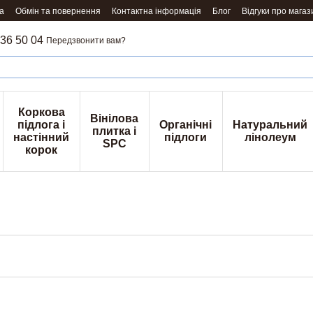
а
Обмін та повернення
Контактна інформація
Блог
Відгуки про магаз
36 50 04
Передзвонити вам?
Коркова
Вінілова
підлога і
Органічні
Натуральний
плитка і
настінний
підлоги
лінолеум
SPC
корок