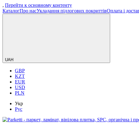
,
Перейти к основному контенту
Каталог
Про нас
Укладання підлогових покриттів
Оплата і доста
UAH
GBP
KZT
EUR
USD
PLN
Укр
Рус