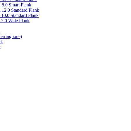
 8.0 Smart Plank
12.0 Standard Plank
10.0 Standard Plank
 7.0 Wide Plank
k
Herringbone)
nk
k