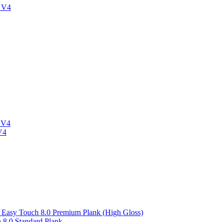
 V4
 V4
V4
asy Touch 8.0 Premium Plank (High Gloss)
8.0 Standard Plank