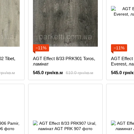
−11%
−11%
2 Tibet,
AGT Effect 8/33 PRK901 Toros,
AGT Effect
ламінат
Everest, ла
545.0 грн/кв.м
545.0 грн/
грн/кв.м
610.0 грн/кв.м