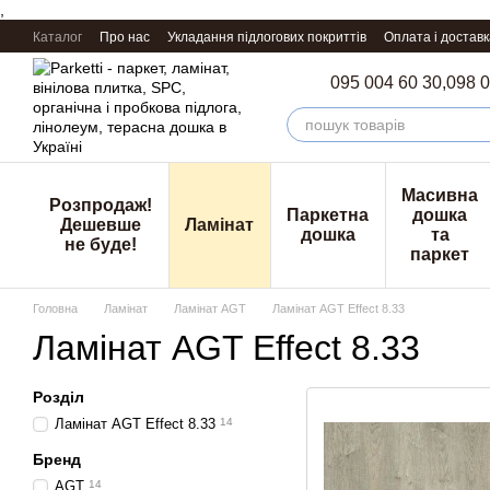
,
Перейти к основному контенту
Каталог
Про нас
Укладання підлогових покриттів
Оплата і доставк
095 004 60 30,
098 0
Масивна
Розпродаж!
Паркетна
дошка
Дешевше
Ламінат
дошка
та
не буде!
паркет
Головна
Ламінат
Ламінат AGT
Ламінат AGT Effect 8.33
Ламінат AGT Effect 8.33
Розділ
Ламінат AGT Effect 8.33
14
Бренд
AGT
14