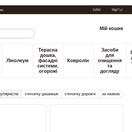
UAH
Укр
Рус
ин
Мій кошик
Терасна
Засоби
дошка,
для
Лінолеум
фасадні
Ковролін
очищення
системи,
та
огорожі
догляду
пулярністю
спочатку дешевше
спочатку дорожчі
за назвою