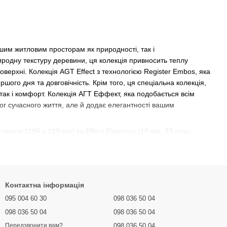
ашим житловим просторам як природності, так і
иродну текстуру деревини, ця колекція привносить теплу
верхні. Колекція AGT Effect з технологією Register Embos, яка
шого дня та довговічність. Крім того, ця спеціальна колекція,
 так і комфорт. Колекція АГТ Еффект, яка подобається всім
мог сучасного життя, але й додає елегантності вашим
панелі 1195 x 189 мм) та Effect Elegance (10 мм, 33 клас,
Контактна інформація
095 004 60 30
098 036 50 04
098 036 50 04
098 036 50 04
098 036 50 04
Передзвонити вам?