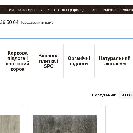
а
Обмін та повернення
Контактна інформація
Блог
Відгуки про магаз
36 50 04
Передзвонити вам?
Коркова
Вінілова
підлога і
Органічні
Натуральний
плитка і
настінний
підлоги
лінолеум
SPC
корок
за по
Сортування: