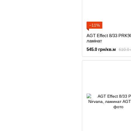
−11%
AGT Effect 8/33 PRK9
ламінат
545.0 грн/кв.м
610.0 