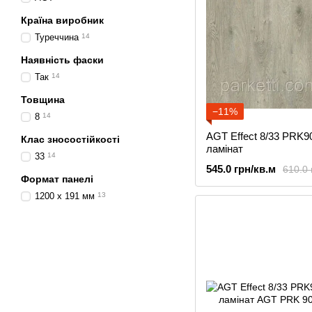
Країна виробник
Туреччина
14
Наявність фаски
Так
14
Товщина
−11%
8
14
AGT Effect 8/33 PRK90
Клас зносостійкості
ламінат
33
14
545.0 грн/кв.м
610.0 
Формат панелі
1200 x 191 мм
13