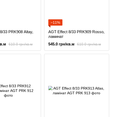
−11%
 8/33 PRK908 Altay,
AGT Effect 8/33 PRK909 Rosso,
ламинат
кв.м
545.0 грн/кв.м
610.0 грн/кв.м
610.0 грн/кв.м