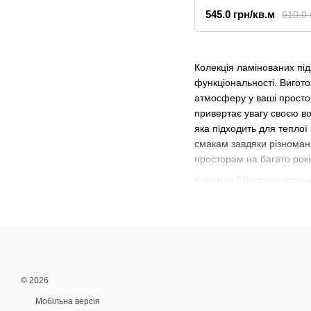
545.0 грн/кв.м
610.0 
Колекція ламінованих під
функціональності. Вигото
атмосферу у ваші простор
привертає увагу своєю вод
яка підходить для теплої
смакам завдяки різномані
просторам на багато рокі
Колекція Effect має спіль
формат панелі 1195 х 15
© 2026
Мобільна версія