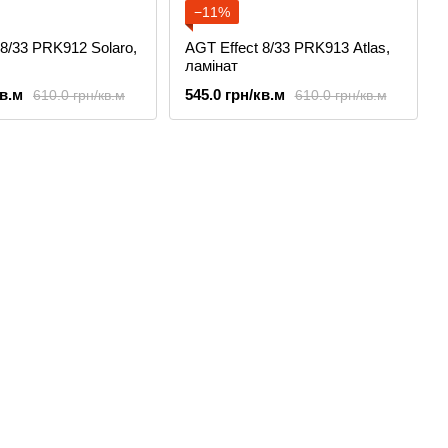
−11%
 8/33 PRK912 Solaro,
AGT Effect 8/33 PRK913 Atlas,
ламінат
кв.м
545.0 грн/кв.м
610.0 грн/кв.м
610.0 грн/кв.м