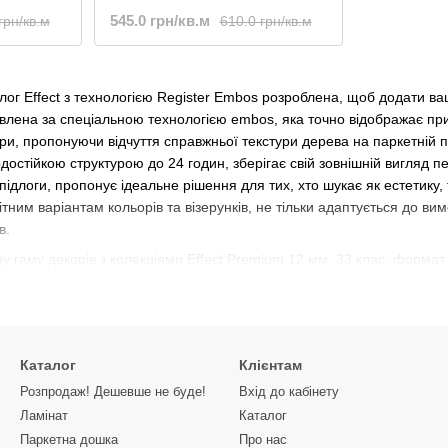
545.0 грн/кв.м
грн/кв.м
610.0 грн/кв.м
лог Effect з технологією Register Embos розроблена, щоб додати в
влена ​​за спеціальною технологією embos, яка точно відображає пр
и, пропонуючи відчуття справжньої текстури дерева на паркетній по
остійкою структурою до 24 годин, зберігає свій зовнішній вигляд пер
 підлоги, пропонує ідеальне рішення для тих, хто шукає як естетику,
тним варіантам кольорів та візерунків, не тільки адаптується до ви
в.
ну гаму декорів з колекціями Effect Premium 12 мм, 33 клас, формат 
4,5 мм).
Каталог
Клієнтам
Розпродаж! Дешевше не буде!
Вхід до кабінету
Ламінат
Каталог
Паркетна дошка
Про нас