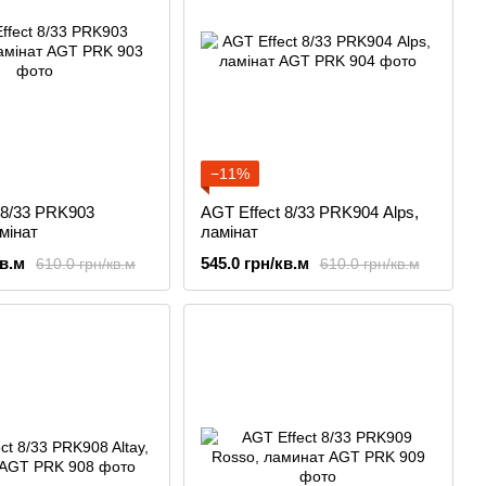
−11%
 8/33 PRK903
AGT Effect 8/33 PRK904 Аlps,
мінат
ламінат
кв.м
545.0 грн/кв.м
610.0 грн/кв.м
610.0 грн/кв.м