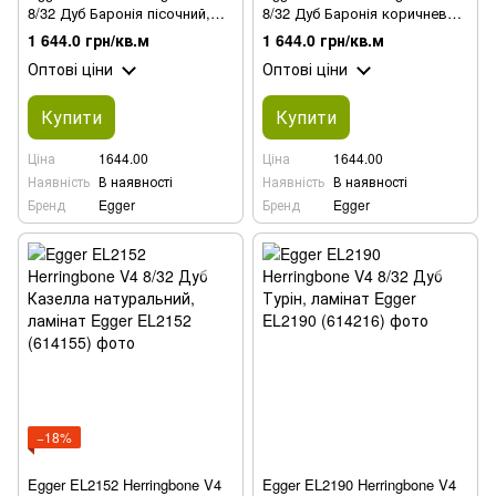
8/32 Дуб Баронія пісочний,
8/32 Дуб Баронія коричневий,
ламінат
ламінат
1 644.0 грн/кв.м
1 644.0 грн/кв.м
Оптові ціни
Оптові ціни
Купити
Купити
Ціна
1644.00
Ціна
1644.00
Наявність
В наявності
Наявність
В наявності
Бренд
Egger
Бренд
Egger
−18%
Egger EL2152 Herringbone V4
Egger EL2190 Herringbone V4