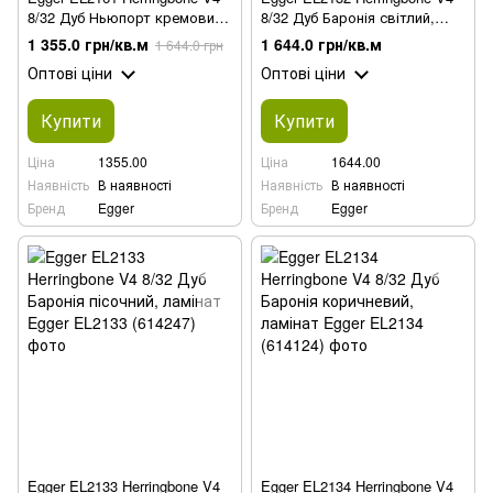
8/32 Дуб Ньюпорт кремовий,
8/32 Дуб Баронія світлий,
ламінат
ламінат
1 355.0 грн/кв.м
1 644.0 грн/кв.м
1 644.0 грн
Оптові ціни
Оптові ціни
Купити
Купити
Ціна
1355.00
Ціна
1644.00
Наявність
В наявності
Наявність
В наявності
Бренд
Egger
Бренд
Egger
Egger EL2133 Herringbone V4
Egger EL2134 Herringbone V4