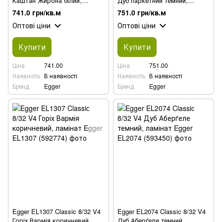
Каштан Жирона білий,
Дуб паркетний темний,
ламінат
ламінат
741.0 грн/кв.м
751.0 грн/кв.м
Оптові ціни
Оптові ціни
Купити
Купити
Ціна
741.00
Ціна
751.00
Наявність
В наявності
Наявність
В наявності
Бренд
Egger
Бренд
Egger
Egger EL1307 Classic 8/32 V4
Egger EL2074 Classic 8/32 V4
Горіх Вармія коричневий,
Дуб Аберґеле темний,