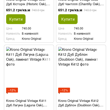
Дуб Хісторік (Historic Oak),
Дуб Чантіллі (Chantilly Oak),
ламінат
ламінат
651.2 грн/кв.м
651.2 грн/кв.м
740.0 грн
740.0 грн
Купити
Купити
Ціна
740.00
Ціна
740.00
Наявність
В наявності
Наявність
В наявності
Бренд
Krono Original
Бренд
Krono Original
−12%
−12%
Krono Original Vintage K411
Krono Original Vintage K412
Дуб Лагуна (Laguna Oak),
Дуб Дублон (Doubloon Oak),
ламінат
ламінат