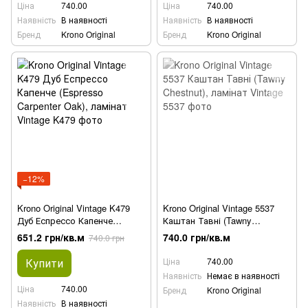
Ціна
740.00
Ціна
740.00
Наявність
В наявності
Наявність
В наявності
Бренд
Krono Original
Бренд
Krono Original
−12%
Krono Original Vintage K479
Krono Original Vintage 5537
Дуб Еспрессо Капенче
Каштан Тавні (Tawny
(Espresso Carpenter Oak),
Chestnut), ламінат
651.2 грн/кв.м
740.0 грн/кв.м
740.0 грн
ламінат
Купити
Ціна
740.00
Наявність
Немає в наявності
Ціна
740.00
Бренд
Krono Original
Наявність
В наявності