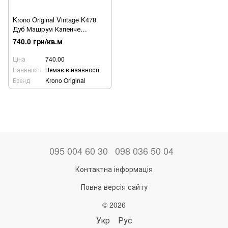
Krono Original Vintage K478
Дуб Машрум Капенче
(Mushroom Carpenter Oak),
740.0 грн/кв.м
ламінат
Ціна
740.00
Наявність
Немає в наявності
Бренд
Krono Original
095 004 60 30
098 036 50 04
Контактна інформація
Повна версія сайту
© 2026
Укр
Рус