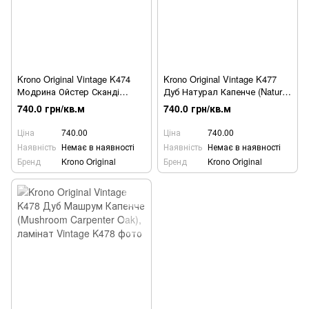
Krono Original Vintage K474
Krono Original Vintage K477
Модрина Ойстер Сканді
Дуб Натурал Капенче (Natural
(Oyster Scandi Larch), ламінат
Carpenter Oak), ламінат
740.0 грн/кв.м
740.0 грн/кв.м
Ціна
740.00
Ціна
740.00
Наявність
Немає в наявності
Наявність
Немає в наявності
Бренд
Krono Original
Бренд
Krono Original