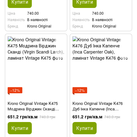
Купити
Купити
Ціна
740.00
Ціна
740.00
Наявність
В наявності
Наявність
В наявності
Бренд
Krono Original
Бренд
Krono Original
−12%
−12%
Krono Original Vintage K475
Krono Original Vintage K476
Модрина Вірджин Сканді
Дуб Інка Капенче (Inca
(Virgin Scandi Larch), ламінат
Carpenter Oak), ламінат
651.2 грн/кв.м
651.2 грн/кв.м
740.0 грн
740.0 грн
Купити
Купити