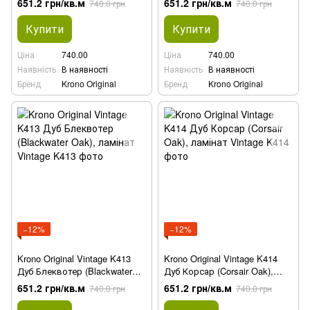
651.2 грн/кв.м
651.2 грн/кв.м
740.0 грн
740.0 грн
Купити
Купити
Ціна
740.00
Ціна
740.00
Наявність
В наявності
Наявність
В наявності
Бренд
Krono Original
Бренд
Krono Original
−12%
−12%
Krono Original Vintage K413
Krono Original Vintage K414
Дуб Блеквотер (Blackwater
Дуб Корсар (Corsair Oak),
Oak), ламінат
ламінат
651.2 грн/кв.м
651.2 грн/кв.м
740.0 грн
740.0 грн