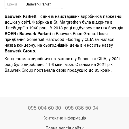
Бренд
Bauwerk Parkett
Bauwerk Parkett
- один із найстаріших виробників паркетної
дошки у світі. Фабрика в St. Margrethen була відкрита в
Швейцарії в 1946 році. У 2013 році відбулося злиття брендів
BOEN
і
Bauwerk Parkett
в Bauwerk Boen Group. Після
придбання Somerset Hardwood Flooring у США змінилася
назва концерну, на сьогоднішній день він носить назву
Bauwerk Group
.
Концерн має виробничі потужності у Європі та США, у 2021
році було вироблено 11,6 млн. м.кв. Станом на 2021 рік
Bauwerk Group постачала свою продукцію до 85 країн.
095 004 60 30
098 036 50 04
Контактна інформація
Повна версія сайту