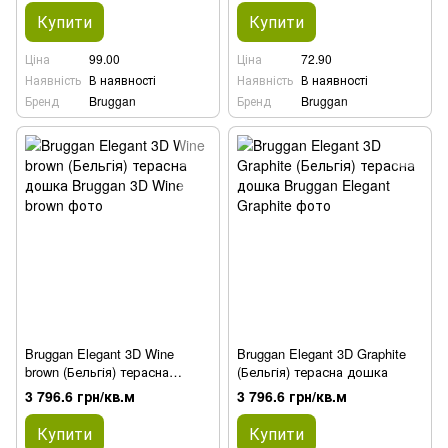
Купити
Купити
Ціна
99.00
Ціна
72.90
Наявність
В наявності
Наявність
В наявності
Бренд
Bruggan
Бренд
Bruggan
Bruggan Elegant 3D Wine
Bruggan Elegant 3D Graphite
brown (Бельгія) терасна
(Бельгія) терасна дошка
дошка
3 796.6 грн/кв.м
3 796.6 грн/кв.м
Купити
Купити