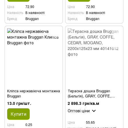
Ціна
72.90
Ціна
72.90
Наявність
В наявності
Наявність
В наявності
Бренд
Bruggan
Бренд
Bruggan
Кліпса нержавіюча монтажна
Терасна дошка Bruggan
Bruggan
(Бельгія), GRAY, COFFE,
CEDAR, MOGANO,
13.0 грн/шт.
2 898.3 грн/кв.м
2200х125х23 мм
Оптові ціни
Купити
Ціна
55.65
Ціна
0.25