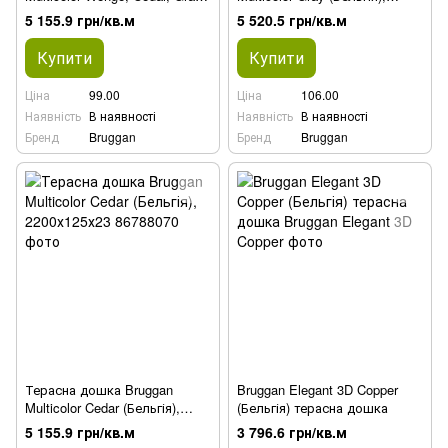
(Бельгія), 2200х125х23
2200х125х23
5 155.9 грн/кв.м
5 520.5 грн/кв.м
Купити
Купити
Ціна
99.00
Ціна
106.00
Наявність
В наявності
Наявність
В наявності
Бренд
Bruggan
Бренд
Bruggan
Терасна дошка Bruggan
Bruggan Elegant 3D Copper
Multicolor Cedar (Бельгія),
(Бельгія) терасна дошка
2200х125х23
5 155.9 грн/кв.м
3 796.6 грн/кв.м