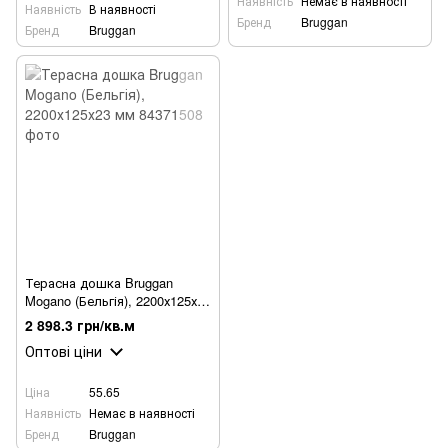
Наявність
Немає в наявності
Наявність
В наявності
Бренд
Bruggan
Бренд
Bruggan
Терасна дошка Bruggan
Mogano (Бельгія), 2200х125х23
мм
2 898.3 грн/кв.м
Оптові ціни
Ціна
55.65
Наявність
Немає в наявності
Бренд
Bruggan