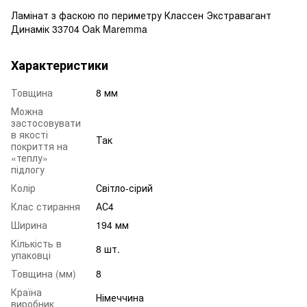
Ламінат з фаскою по периметру Классен Экстравагант
Динамік 33704 Oak Maremma
Характеристики
Товщина
8 мм
Можна
застосовувати
в якості
Так
покриття на
«теплу»
підлогу
Колір
Світло-сірий
Клас стирання
АС4
Ширина
194 мм
Кількість в
8 шт.
упаковці
Товщина (мм)
8
Країна
Німеччина
виробник