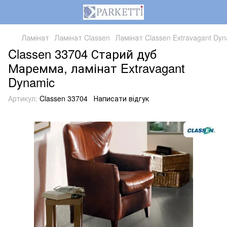
Ламінат
Ламінат Classen
Ламінат Classen Extravagant Dyn
Classen 33704 Старий дуб
Маремма, ламінат Extravagant
Dynamic
Артикул:
Classen 33704
Написати відгук