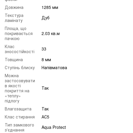
Довжина
1285 мм
Текстура
Дуб
ламінату
Площа, що
покривається
2.03 кв.м
пачкою
Клас
33
зносостійкості
Товщина
8 мм
Ступінь блиску
Напівматова
Можна
застосовувати
в якості
Так
покриття на
«теплу»
підлогу
Влагозащита
Так
Клас стирання
АС5
Тип замкового
Aqua Protect
з'єднання