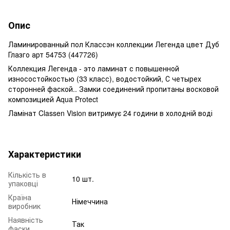
Опис
Ламинированный пол Классэн коллекции Легенда цвет Дуб
Глазго арт 54753 (447726)
Коллекция Легенда - это ламинат с повышенной
износостойкостью (33 класс), водостойкий, С четырех
сторонней фаской.. Замки соединений пропитаны восковой
композицией Aqua Protect
Ламінат Classen Vision витримує 24 години в холодній воді
Характеристики
Кількість в
10 шт.
упаковці
Країна
Німеччина
виробник
Наявність
Так
фаски