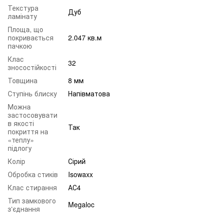
Текстура
Дуб
ламінату
Площа, що
покривається
2.047 кв.м
пачкою
Клас
32
зносостійкості
Товщина
8 мм
Ступінь блиску
Напівматова
Можна
застосовувати
в якості
Так
покриття на
«теплу»
підлогу
Колір
Сірий
Обробка стиків
Isowaxx
Клас стирання
АС4
Тип замкового
Megaloc
з'єднання