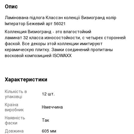
Опис
Ламінована підлога Классэн колекції Визиогранд колір
Імператор Бежевий арт 56021
Коллекция Визиогранд - это влагостойкий
ламинат 32 класса износостойкости, с четырех сторонней
фаской. Все декоры этой коллекции имитируют
керамическую плитку. Замки соединений пропитаны
восковой композицией ISOWAXX
Характеристики
Кількість в
12 шт.
упаковці
Країна
Німеччина
виробник
Наявність
Так
фаски
Довжина
605 мм